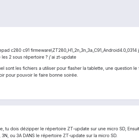
zepad c280 c91 firmeware\ZT280_H1_2n_3n_3a_C91_Android4.0_0314 j'a
les 2 sous répertoire ? j'ai zt-update
ont les fichiers a utiliser pour flasher la tablette, une question le fi
ir pour pouvoir le faire bonne soirée.
e, tu dois dézipper le répertoire ZT-update sur une micro SD, Ensuit
N, 3N, ou 3A DANS le répertoire ZT-update sur la micro SD.