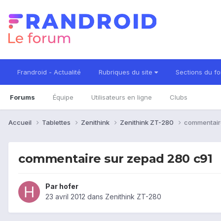
Frandroid - Actualité
Rubriques du site
Sections du f
Forums
Équipe
Utilisateurs en ligne
Clubs
Accueil
Tablettes
Zenithink
Zenithink ZT-280
commentair
commentaire sur zepad 280 c91
Par
hofer
23 avril 2012
dans
Zenithink ZT-280