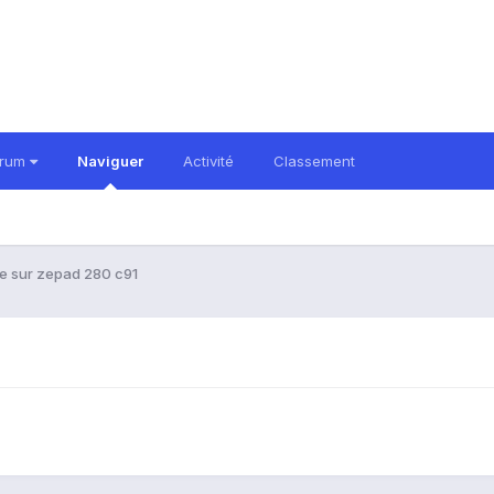
orum
Naviguer
Activité
Classement
e sur zepad 280 c91