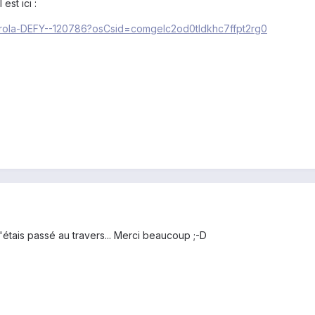
est ici :
torola-DEFY--120786?osCsid=comgelc2od0tldkhc7ffpt2rg0
'étais passé au travers... Merci beaucoup ;-D