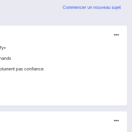
Commencer un nouveau sujet
efy+
chands
solument pas confiance.