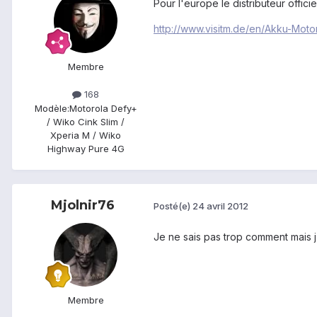
Pour l'europe le distributeur officiel 
http://www.visitm.de/en/Akku-Mo
Membre
168
Modèle:
Motorola Defy+
/ Wiko Cink Slim /
Xperia M / Wiko
Highway Pure 4G
Mjolnir76
Posté(e)
24 avril 2012
Je ne sais pas trop comment mais j
Membre