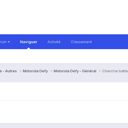
orum
Naviguer
Activité
Classement
a - Autres
Motorola Defy
Motorola Defy - Général
Cherche batte