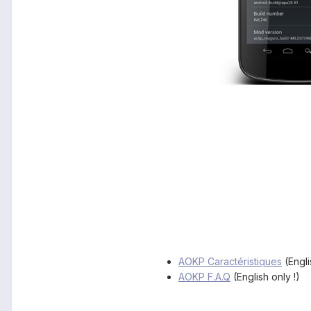
AOKP Caractéristiques
(Engli
AOKP F.A.Q
(English only !)