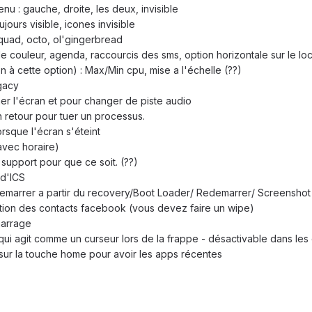
u : gauche, droite, les deux, invisible
ujours visible, icones invisible
 quad, octo, ol'gingerbread
 couleur, agenda, raccourcis des sms, option horizontale sur le l
 à cette option) : Max/Min cpu, mise a l'échelle (??)
gacy
er l'écran et pour changer de piste audio
 retour pour tuer un processus.
rsque l'écran s'éteint
avec horaire)
 support pour que ce soit. (??)
 d'ICS
emarrer a partir du recovery/Boot Loader/ Redemarrer/ Screenshot
ation des contacts facebook (vous devez faire un wipe)
marrage
qui agit comme un curseur lors de la frappe - désactivable dans les 
ur la touche home pour avoir les apps récentes