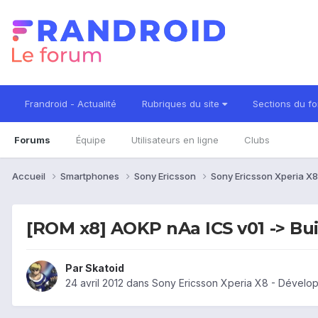
Frandroid - Actualité
Rubriques du site
Sections du f
Forums
Équipe
Utilisateurs en ligne
Clubs
Accueil
Smartphones
Sony Ericsson
Sony Ericsson Xperia X
[ROM x8] AOKP nAa ICS v01 -> Buil
Par
Skatoid
24 avril 2012
dans
Sony Ericsson Xperia X8 - Dévelo