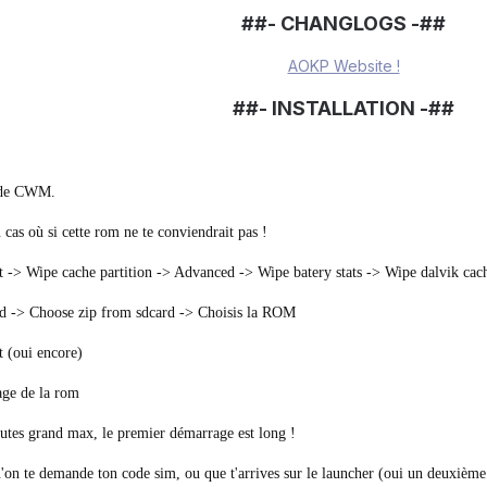
##- CHANGLOGS -##
AOKP Website !
##- INSTALLATION -##
n de CWM.
cas où si cette rom ne te conviendrait pas !
-> Wipe cache partition -> Advanced -> Wipe batery stats -> Wipe dalvik cac
d -> Choose zip from sdcard -> Choisis la ROM
 (oui encore)
age de la rom
utes grand max, le premier démarrage est long !
'on te demande ton code sim, ou que t'arrives sur le launcher (oui un deuxième 