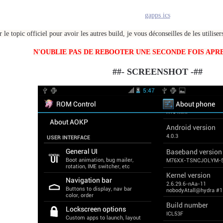
gapps ics
 le topic officiel pour avoir les autres build, je vous déconseilles de les utilise
N'OUBLIE PAS DE REBOOTER UNE SECONDE FOIS APR
##- SCREENSHOT -##