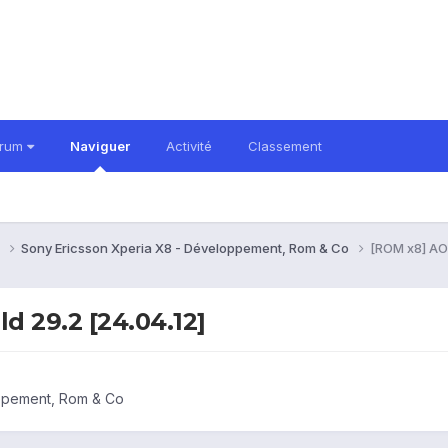
orum
Naviguer
Activité
Classement
8
Sony Ericsson Xperia X8 - Développement, Rom & Co
[ROM x8] AOK
d 29.2 [24.04.12]
ppement, Rom & Co