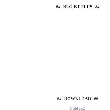
##- BUG ET PLUS -##
##- DOWNLOAD -##
Build 29.2