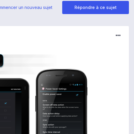
mmencer un nouveau sujet
Répondre à ce sujet