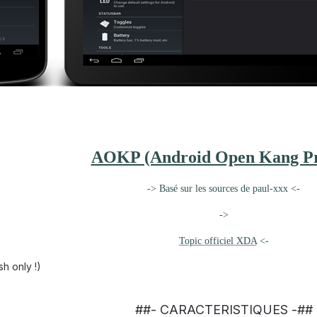
AOKP (Android Open Kang Pr
-> Basé sur les sources de paul-xxx <-
->
Topic officiel XDA
<-
sh only !)
##- CARACTERISTIQUES -##