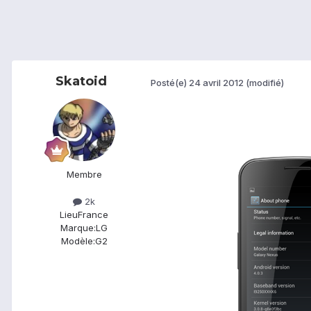
Skatoid
Posté(e)
24 avril 2012
(modifié)
Membre
2k
Lieu
France
Marque:
LG
Modèle:
G2