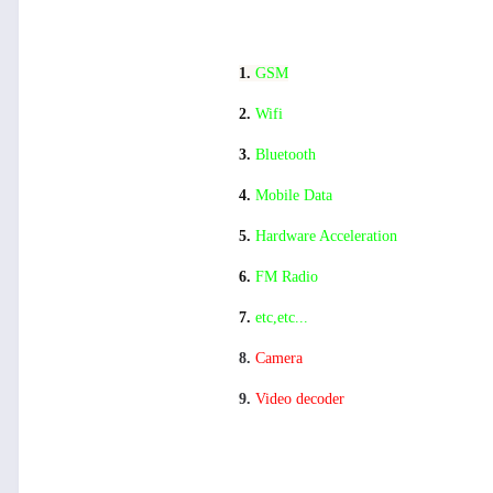
1.
GSM
2.
Wifi
3.
Bluetooth
4.
Mobile Data
5.
Hardware Acceleration
6.
FM Radio
7.
etc,etc...
8.
Camera
9.
Video decoder