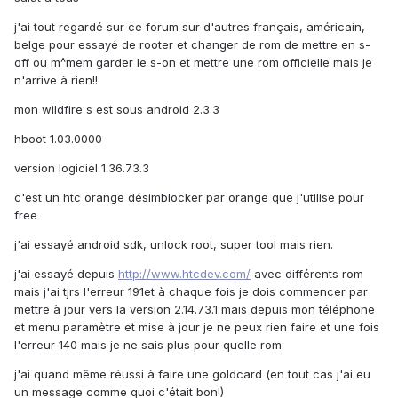
j'ai tout regardé sur ce forum sur d'autres français, américain,
belge pour essayé de rooter et changer de rom de mettre en s-
off ou m^mem garder le s-on et mettre une rom officielle mais je
n'arrive à rien!!
mon wildfire s est sous android 2.3.3
hboot 1.03.0000
version logiciel 1.36.73.3
c'est un htc orange désimblocker par orange que j'utilise pour
free
j'ai essayé android sdk, unlock root, super tool mais rien.
j'ai essayé depuis
http://www.htcdev.com/
avec différents rom
mais j'ai tjrs l'erreur 191et à chaque fois je dois commencer par
mettre à jour vers la version 2.14.73.1 mais depuis mon téléphone
et menu paramètre et mise à jour je ne peux rien faire et une fois
l'erreur 140 mais je ne sais plus pour quelle rom
j'ai quand même réussi à faire une goldcard (en tout cas j'ai eu
un message comme quoi c'était bon!)