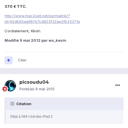
370 € TTC.
http://www.mac2sell.net/permalink/?
id=92db65aa987e7cd823f32ae2fb33371e
Cordialement, Kévin.
Modifié
9 mai 2012
par ws_kevin
Citer
picsoudu04
Posté(e)
9 mai 2012
Citation
Déjà à 569 c'est des iPad 2