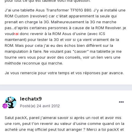
pour tout ce qui est tablette voici ma question.
J'ai une tablette Asus Transformer TF101G B80. J'y ai installé une
ROM Custom (revolver) car c'était apparemment la seule qui
prenait en charge la 3G. Malheureusement la 3G ne marche
pas...d'après certaines personnes à cause de la ROM Revolver. je
voud
rai
donc revenir à la ROM Asus d'usine (avec ICS
maintenant) pour tester la 3G et voir si ça vient vraiment de la
ROM. Mais pour cela j'ai eu des échos bien différent sur la
manipulation à faire. Ne voulant pas "casser" ma tablette je me
tourne vers vous pour avoir des conseils, voir un lien vers une
méthode reconnue qui marche.
Je vous remercie pour votre temps et vos réponses par avance.
lechatx9
Posté(e)
24 avril 2012
Salut packX, pareil j'aimerai savoir si après un root et avoir mis
une rom, peut t'on revenir au valeur d'usine comme quand on la
acheté une maj officiel peut tout arranger ? Merci a toi packX et