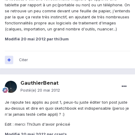
tablette par rapport à un pc(portable ou non) ou un téléphone. On
se retrouve un peu comme devant une feuille de papier, j'entends
par la que ça reste très instinctif, en ajoutant de très nombreuses
fonctionnalités propre aux logiciels de traitement d'images
(calques, importation, un grand nombre d'outils, nuancer...)
Modifié
20 mai 2012
par thi3um
Citer
GauthierBenat
Posté(e)
20 mai 2012
Je rajoute tes applis au post 1, peux-tu juste éditer ton post juste
au-dessus et dire en quoi sketchbook est indispensable (perso je
n'ai jamais testé cette appli) ? :)
Edit : merci Thi3um d'avoir précisé
Modifié
20 mai 2012
par crap's