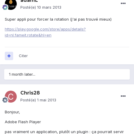
adamL
Posté(e)
10 mars 2013
Super appli pour forcer la rotation (j'ai pas trouvé mieux)
https://play.google.com/store/apps/details?
id=nl.fameit.rotate&hl=en
Citer
1 month later...
Chris28
Posté(e)
1 mai 2013
Bonjour,
Adobe Flash Player
pas vraiment un application, plutôt un plugin : ça pourrait servir