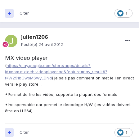
Citer
1
julien1206
Posté(e)
24 avril 2012
MX video player
(
https://play.google.com/store/apps/details?
id=com.mxtech.videoplayer.ad&feature=nav_result#?
t=W251bGwsMSwyLDNd
) je sais pas comment on met le lien direct
vers le play store ...
*Permet de lire les vidéo, supporte la plupart des formats
*Indispensable car permet le décodage H/W (les vidéos doivent
être en H.264)
Citer
1