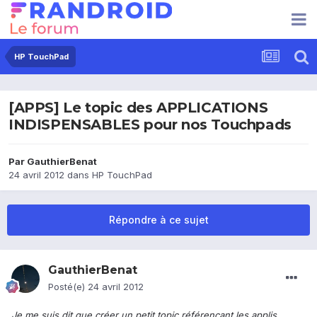
HP TouchPad
[APPS] Le topic des APPLICATIONS
INDISPENSABLES pour nos Touchpads
Par
GauthierBenat
24 avril 2012
dans
HP TouchPad
Répondre à ce sujet
GauthierBenat
Posté(e)
24 avril 2012
Je me suis dit que créer un petit topic référençant
les applis