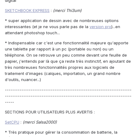
digital
SKETCHBOOK EXPRESS
:
(merci Thi3um)
* super application de dessin avec de nombreuses options
interessantes (et je ne vous parle pas de la
version pro
)...en
attendant photoshop touch...
* Indispensable car c'est une fonctionnalité majeure qu'apporte
une tablette par rapport à un pc (portable ou non) ou un
téléphone. On se retrouve un peu comme devant une feuille de
papier, j'entends par là que ça reste très instinctif, en ajoutant de
très nombreuses fonctionnalités propres aux logiciels de
traitement d'images (calques, importation, un grand nombre
d'outils, nuancer...)
---------------------------------------------------------------------
---------------------------------------------------------------------
-----
SECTIONS POUR UTILISATEURS PLUS AVERTIS :
SetCPU
:
(merci Salsa2000)
* Très pratique pour gérer la consommation de batterie, la