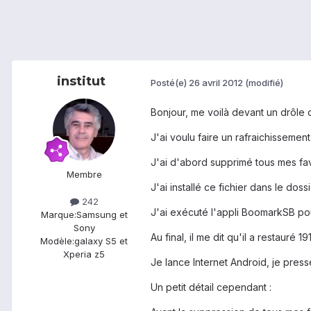
institut
Posté(e)
26 avril 2012
(modifié)
Bonjour, me voilà devant un drôle 
J'ai voulu faire un rafraichissemen
J'ai d'abord supprimé tous mes favo
Membre
J'ai installé ce fichier dans le do
242
J'ai exécuté l'appli BoomarkSB po
Marque:
Samsung et
Sony
Au final, il me dit qu'il a restauré 19
Modèle:
galaxy S5 et
Xperia z5
Je lance Internet Android, je presse
Un petit détail cependant :