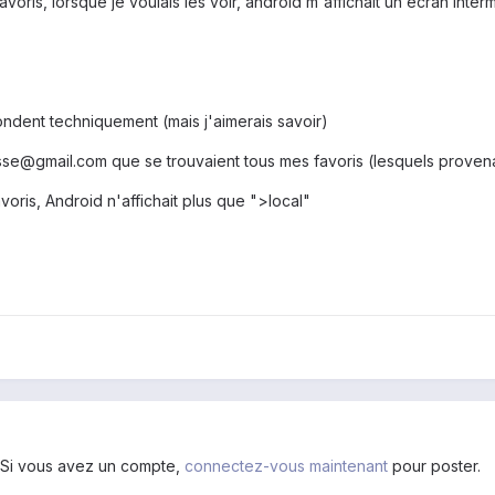
voris, lorsque je voulais les voir, android m'affichait un écran inter
ndent techniquement (mais j'aimerais savoir)
e@gmail.com que se trouvaient tous mes favoris (lesquels provenaien
oris, Android n'affichait plus que ">local"
. Si vous avez un compte,
connectez-vous maintenant
pour poster.