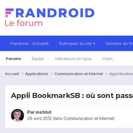
Frandroid - Actualité
Rubriques du site
Sections du f
Forums
Équipe
Utilisateurs en ligne
Clubs
Accueil
Applications
Communication et Internet
Appli Bookma
Appli BookmarkSB : où sont pass
Par
institut
26 avril 2012
dans
Communication et Internet