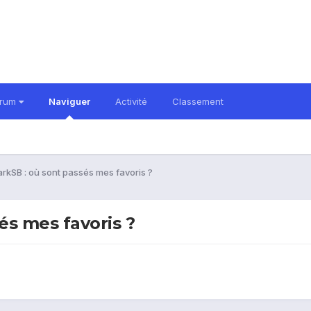
orum
Naviguer
Activité
Classement
rkSB : où sont passés mes favoris ?
és mes favoris ?