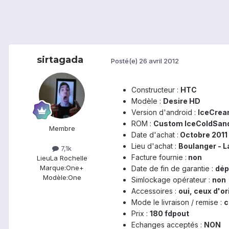
sirtagada
Posté(e)
26 avril 2012
Constructeur :
HTC
Modèle :
Desire HD
Version d'android :
IceCrea
ROM :
Custom IceColdSand
Membre
Date d'achat :
Octobre 2011
Lieu d'achat :
Boulanger - L
7,1k
Facture fournie :
non
Lieu
La Rochelle
Marque:
One+
Date de fin de garantie :
dép
Modèle:
One
Simlockage opérateur :
non
Accessoires :
oui, ceux d'o
Mode le livraison / remise :
c
Prix :
180 fdpout
Echanges acceptés :
NON