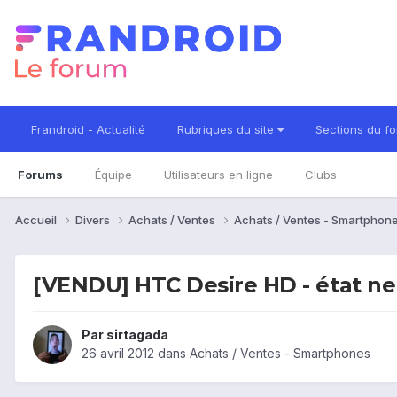
Frandroid - Actualité
Rubriques du site
Sections du f
Forums
Équipe
Utilisateurs en ligne
Clubs
Accueil
Divers
Achats / Ventes
Achats / Ventes - Smartphon
[VENDU] HTC Desire HD - état ne
Par
sirtagada
26 avril 2012
dans
Achats / Ventes - Smartphones