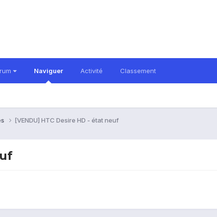
orum
Naviguer
Activité
Classement
es
[VENDU] HTC Desire HD - état neuf
uf