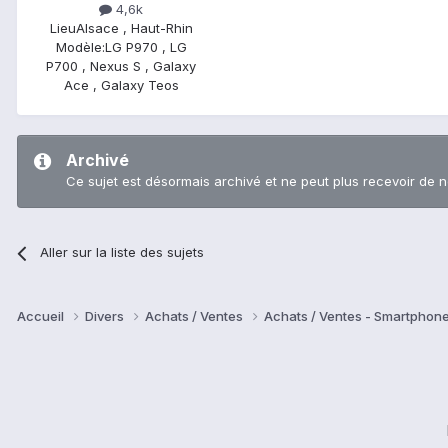
4,6k
Lieu
Alsace , Haut-Rhin
Modèle:
LG P970 , LG
P700 , Nexus S , Galaxy
Ace , Galaxy Teos
Archivé
Ce sujet est désormais archivé et ne peut plus recevoir de 
Aller sur la liste des sujets
Accueil
Divers
Achats / Ventes
Achats / Ventes - Smartphon