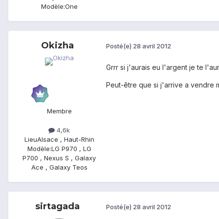
Modèle:
One
Okizha
Posté(e)
28 avril 2012
Grrr si j'aurais eu l'argent je te l'a
Peut-être que si j'arrive a vendre m
Membre
4,6k
Lieu
Alsace , Haut-Rhin
Modèle:
LG P970 , LG
P700 , Nexus S , Galaxy
Ace , Galaxy Teos
sirtagada
Posté(e)
28 avril 2012