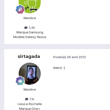
Membre
3,8k
Marque:
Samsung
Modèle:
Galaxy Nexus
sirtagada
Posté(e)
26 avril 2012
merci :)
Membre
7,1k
Lieu
La Rochelle
Marque:
One+