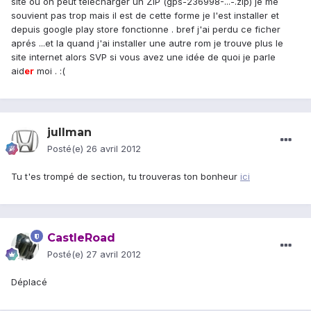
site ou on peut télécharger un ZIP (gps-236998-...-.zip) je me
souvient pas trop mais il est de cette forme je l'est installer et
depuis google play store fonctionne . bref j'ai perdu ce ficher
aprés ...et la quand j'ai installer une autre rom je trouve plus le
site internet alors SVP si vous avez une idée de quoi je parle
aid
er
moi . :(
jullman
Posté(e)
26 avril 2012
Tu t'es trompé de section, tu trouveras ton bonheur
ici
CastleRoad
Posté(e)
27 avril 2012
Déplacé