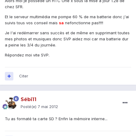
Alors moi je possède un HTC One x sous la mise à jour 1.28 de
chez SFR.
Et le serveur multimédia me pompe 60 % de ma batterie donc j'ai
suivis tous vos conseil mais
sa
nefonctionne pas!!!!!
Je l'ai redémarrer sans succès et de même en supprimant toutes
mes photos et musiques donc SVP aidez moi car ma batterie dur
a peine les 3/4 du journée.
Répondez moi vite SVP.
Citer
Sébi11
Posté(e)
7 mai 2012
Tu as formaté ta carte SD ? Enfin la mémoire interne...