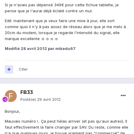
Si je n'avais pas dépensé 349€ pour cette fichue tablette, je
pense que je l'aurai déjà éclaté contre un mur.
Edit: maintenant que je veux faire une mise à jour, elle sort
comme quoi il n'y à pas assez de réseau alors que je me mets à
20cm du modem, lorsque je regarde l'intensité du signal, elle
marque excellente :o :o :o :o
Modifié
28 avril 2012
par mikedu67
Citer
FB33
Posté(e)
29 avril 2012
Bonjour,
Mauvais numéro !.. Ça peut hélas arriver (et pas qu'aux autres). Il
faut effectivement la faire changer par SAV. Du reste, comme elle
n'a que quelques jours, je trouve vraiment pas "commercial" de