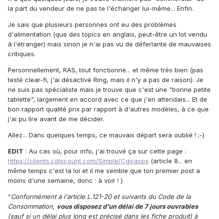
la part du vendeur de ne pas te l'échanger lui-même... Enfin.
Je sais que plusieurs personnes ont eu des problèmes
d'alimentation (que des topics en anglais, peut-être un lot vendu
à l'étranger) mais sinon je n'ai pas vu de déferlante de mauvaises
critiques.
Personnellement, RAS, tout fonctionne... et même très bien (pas
testé clear-fi, j'ai désactivé Ring, mais il n'y a pas de raison). Je
ne suis pas spécialiste mais je trouve que c'est une "bonne petite
tablette", largement en accord avec ce que j'en attendais... Et de
bon rapport qualité prix par rapport à d'autres modèles, à ce que
j'ai pu lire avant de me décider.
Allez... Dans quelques temps, ce mauvais départ sera oublié ! ;-)
EDIT
: Au cas où, pour info, j'ai trouvé ça sur cette page :
https://clients.cdiscount.com/Simple/Cgv.aspx
(article 8... en
même temps c'est la loi et il me semble que ton premier post a
moins d'une semaine, donc : à voir ! )
"
Conformément à l'article L.121-20 et suivants du Code de la
Consommation,
vous disposez d'un délai de 7 jours ouvrables
(sauf si un délai plus long est précisé dans les fiche produit) à