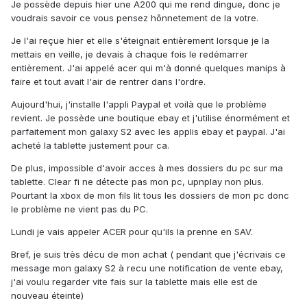
Je possède depuis hier une A200 qui me rend dingue, donc je
voudrais savoir ce vous pensez hônnetement de la votre.
Je l'ai reçue hier et elle s'éteignait entièrement lorsque je la
mettais en veille, je devais à chaque fois le redémarrer
entièrement. J'ai appelé acer qui m'à donné quelques manips à
faire et tout avait l'air de rentrer dans l'ordre.
Aujourd'hui, j'installe l'appli Paypal et voilà que le problème
revient. Je possède une boutique ebay et j'utilise énormément et
parfaitement mon galaxy S2 avec les applis ebay et paypal. J'ai
acheté la tablette justement pour ca.
De plus, impossible d'avoir acces à mes dossiers du pc sur ma
tablette. Clear fi ne détecte pas mon pc, upnplay non plus.
Pourtant la xbox de mon fils lit tous les dossiers de mon pc donc
le problème ne vient pas du PC.
Lundi je vais appeler ACER pour qu'ils la prenne en SAV.
Bref, je suis très décu de mon achat ( pendant que j'écrivais ce
message mon galaxy S2 à recu une notification de vente ebay,
j'ai voulu regarder vite fais sur la tablette mais elle est de
nouveau éteinte)