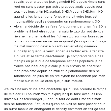
savais jouer a tout les jeux gameloft HD depuis 4mois sans
root ou sans passer par autre pratique ,mais depuis peu
tout mes jeux tintin HD,asphalt 6 HD,Modern 3HD,9mm HD,
quand je les lancent une fenetre me dit votre jeux est
incompatible veuillez demander un remboursement O.O
Alors j'ai décidé de les faire fonctionner par chainfire 3D le
problème il faut etre rooter j'ai suivi le tuto du root de xda
rien ne marche j'extrait les fichiers zip sur mon bureau je
lance run. me rien ne se passe quand j'appuye une fois ça
me met wainting device ou adb server killing daemon
succelly et quand je veux lancer les fichier exe la fenetre
s'ouvre et se ferme directement... je comprend rien a ces
manips en plus que ce téléphone est pas populaire je ne
trouve pas beaucoup d'aide je suis entrain de chercher
mon problème depuis ce midi et là j'abandonne rien ne
fonctionne. en plus de ça htc synch ne reconnait pas mon
mobile sur le pc. Je crois que je suis maudit.
J'aurais besoin d'une ame charitable qui puisse prendre le temps
de m'aider :DD pourrait t'on m'expliquer que faire avec les usb
driver ou les télécharger ,... car j'ai tout ce dont il me faut mais
rien ne fonctionne :/ et j'ai vu qu'on pouvait se faire passer pour
un autre mobile en changeant le density comment on fait ça faut