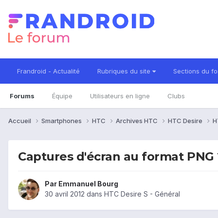
Frandroid - Actualité
Rubriques du site
Sections du f
Forums
Équipe
Utilisateurs en ligne
Clubs
Accueil
Smartphones
HTC
Archives HTC
HTC Desire
H
Captures d'écran au format PNG 
Par
Emmanuel Bourg
30 avril 2012
dans
HTC Desire S - Général