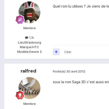
Quel rom tu utilises ? Je viens de t
Membre
1,1k
Lieu
Strasbourg
Marque:
HTC
Modèle:
Desire S
Citer
ralfred
Posté(e)
30 avril 2012
sous la rom Saga 3D c'est aussi en
Membre