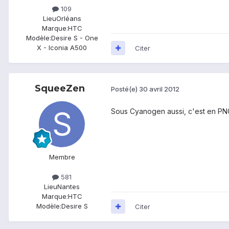
109
Lieu
Orléans
Marque:
HTC
Modèle:
Desire S - One
X - Iconia A500
Citer
SqueeZen
Posté(e)
30 avril 2012
Sous Cyanogen aussi, c'est en PNG
Membre
581
Lieu
Nantes
Marque:
HTC
Modèle:
Desire S
Citer