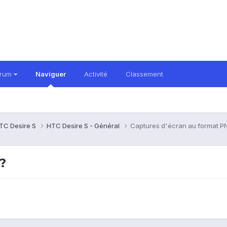
orum
Naviguer
Activité
Classement
TC Desire S
HTC Desire S - Général
Captures d'écran au format P
?