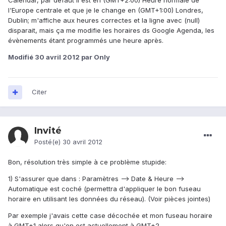
Calendar, par défaut il est en (GMT+2:00) Heure normale de
l'Europe centrale et que je le change en (GMT+1:00) Londres,
Dublin; m'affiche aux heures correctes et la ligne avec (null)
disparait, mais ça me modifie les horaires ds Google Agenda, les
évènements étant programmés une heure après.
Modifié
30 avril 2012
par Only
Citer
Invité
Posté(e)
30 avril 2012
Bon, résolution très simple à ce problème stupide:
1) S'assurer que dans : Paramètres --> Date & Heure -->
Automatique est coché (permettra d'appliquer le bon fuseau
horaire en utilisant les données du réseau). (Voir pièces jointes)
Par exemple j'avais cette case décochée et mon fuseau horaire
à GMT+1 alors qu'on est actuellement à GMT+2.