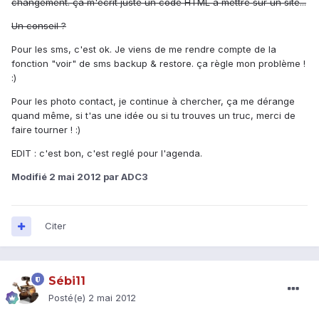
changement. ça m'écrit juste un code HTML à mettre sur un site...
Un conseil ?
Pour les sms, c'est ok. Je viens de me rendre compte de la
fonction "voir" de sms backup & restore. ça règle mon problème !
:)
Pour les photo contact, je continue à chercher, ça me dérange
quand même, si t'as une idée ou si tu trouves un truc, merci de
faire tourner ! :)
EDIT : c'est bon, c'est reglé pour l'agenda.
Modifié
2 mai 2012
par ADC3
Citer
Sébi11
Posté(e)
2 mai 2012