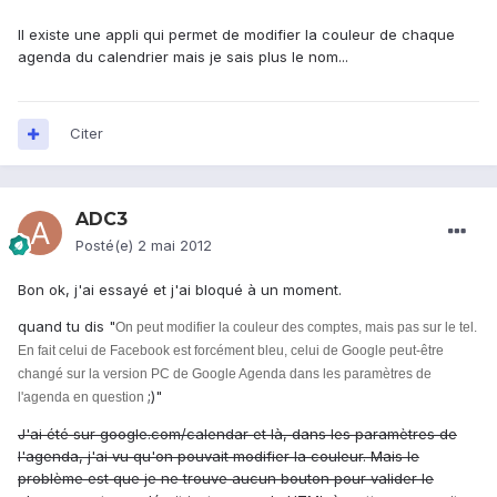
Il existe une appli qui permet de modifier la couleur de chaque
agenda du calendrier mais je sais plus le nom...
Citer
ADC3
Posté(e)
2 mai 2012
Bon ok, j'ai essayé et j'ai bloqué à un moment.
quand tu dis "
On peut modifier la couleur des comptes, mais pas sur le tel.
En fait celui de Facebook est forcément bleu, celui de Google peut-être
changé sur la version PC de Google Agenda dans les paramètres de
;)"
l'agenda en question
J'ai été sur google.com/calendar et là, dans les paramètres de
l'agenda, j'ai vu qu'on pouvait modifier la couleur. Mais le
problème est que je ne trouve aucun bouton pour valider le