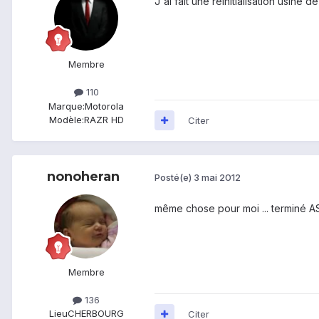
J'ai fait une réinitialisation usine de 
Membre
110
Marque:
Motorola
Modèle:
RAZR HD
Citer
nonoheran
Posté(e)
3 mai 2012
même chose pour moi ... terminé ASUS
Membre
136
Lieu
CHERBOURG
Citer