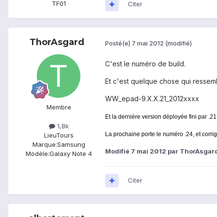
TF01
Citer
ThorAsgard
Posté(e)
7 mai 2012
(modifié)
C'est le numéro de build.
Et c'est quelque chose qui ressemb
WW_epad-9.X.X.21_2012xxxx
Membre
​Et la dernière version déployée fini par .21
1,8k
La prochaine porte le numéro .24, et corrig
Lieu
Tours
Marque:
Samsung
Modifié
7 mai 2012
par ThorAsgar
Modèle:
Galaxy Note 4
Citer