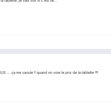
la tablette, je vais voir si c'est ok....
 ..... ça me saoule !! quand on voie le prix de la tablette !!!!