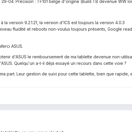
29-04. Précision : TF101 belge d'origine (Build TB devenue WW lor
à la version 9.2.1.21, la version d'ICS est toujours la version 4.0.3
iveau fluidité et reboots non-voulus toujours présents, Google reade
 Merci ASUS.
'obtenir d'ASUS le remboursement de ma tablette devenue non-utilisab
d'ASUS. Quelqu'un a-t-il déjà essayé un recours dans cette voie ?
a part. Leur gestion de suivi pour cette tablette, bien que rapide, es