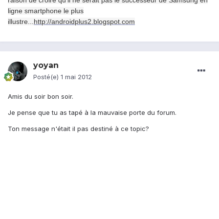
raison de croire
qu'il ne serait pas
le successeur de
Samsung
en
ligne
smartphone le plus
illustre
...
http://androidplus2.blogspot.com
yoyan
Posté(e)
1 mai 2012
Amis du soir bon soir.
Je pense que tu as tapé à la mauvaise porte du forum.
Ton message n'était il pas destiné à ce topic?