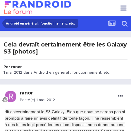
Android en général : fonctionnement, etc.
Cela devrait certainement être les Galaxy
S3 [photos]
Par
ranor
1 mai 2012
dans
Android en général : fonctionnement, etc.
ranor
Posté(e)
1 mai 2012
dit est
certainement
le S3
Galaxy
.
Bien que
nous ne serons pas
si
prompts à
faire un
avis définitif
de toute façon
, il
ne
ressemblent
à des fuites
legit
précédentes
et ce dispositif
nous donne
aucune