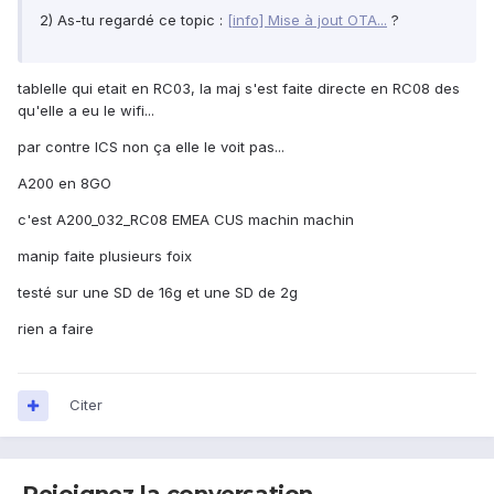
2) As-tu regardé ce topic :
[info] Mise à jout OTA...
?
tablelle qui etait en RC03, la maj s'est faite directe en RC08 des
qu'elle a eu le wifi...
par contre ICS non ça elle le voit pas...
A200 en 8GO
c'est A200_032_RC08 EMEA CUS machin machin
manip faite plusieurs foix
testé sur une SD de 16g et une SD de 2g
rien a faire
Citer