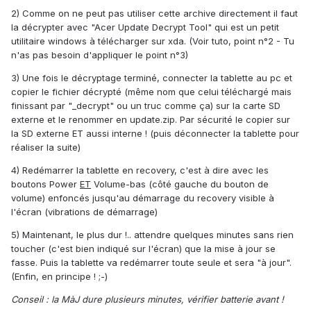
2) Comme on ne peut pas utiliser cette archive directement il faut
la décrypter avec "Acer Update Decrypt Tool" qui est un petit
utilitaire windows à télécharger sur xda. (Voir tuto, point n°2 - Tu
n'as pas besoin d'appliquer le point n°3)
3) Une fois le décryptage terminé, connecter la tablette au pc et
copier le fichier décrypté (même nom que celui téléchargé mais
finissant par "_decrypt" ou un truc comme ça) sur la carte SD
externe et le renommer en update.zip. Par sécurité le copier sur
la SD externe ET aussi interne ! (puis déconnecter la tablette pour
réaliser la suite)
4) Redémarrer la tablette en recovery, c'est à dire avec les
boutons Power
ET
Volume-bas (côté gauche du bouton de
volume) enfoncés jusqu'au démarrage du recovery visible à
l'écran (vibrations de démarrage)
5) Maintenant, le plus dur !.. attendre quelques minutes sans rien
toucher (c'est bien indiqué sur l'écran) que la mise à jour se
fasse. Puis la tablette va redémarrer toute seule et sera "à jour".
(Enfin, en principe ! ;-)
Conseil :
la MàJ dure plusieurs minutes, vérifier batterie avant !