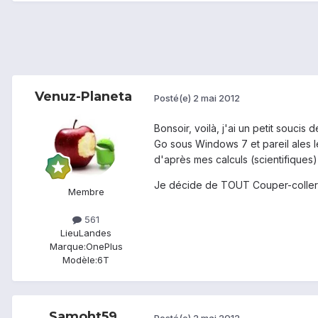
Venuz-Planeta
Posté(e)
2 mai 2012
Bonsoir, voilà, j'ai un petit souci
Go sous Windows 7 et pareil ales le
d'après mes calculs (scientifiques) 
Je décide de TOUT Couper-coller s
Membre
561
Lieu
Landes
Marque:
OnePlus
Modèle:
6T
Samoht59
Posté(e)
2 mai 2012