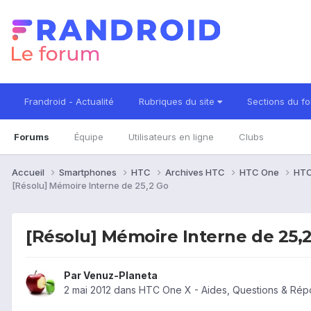
Frandroid - Actualité
Rubriques du site
Sections du f
Forums
Équipe
Utilisateurs en ligne
Clubs
Accueil
Smartphones
HTC
Archives HTC
HTC One
HTC
[Résolu] Mémoire Interne de 25,2 Go
[Résolu] Mémoire Interne de 25,
Par
Venuz-Planeta
2 mai 2012
dans
HTC One X - Aides, Questions & Ré