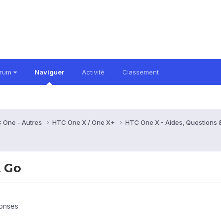
orum
Naviguer
Activité
Classement
 One - Autres
HTC One X / One X+
HTC One X - Aides, Questions
2 Go
ponses