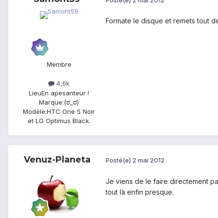
Formate le disque et remets tout d
Membre
4,6k
Lieu
En apesanteur !
Marque:
(ಠ_ಠ)
Modèle:
HTC One S Noir
et LG Optimus Black.
Venuz-Planeta
Posté(e)
2 mai 2012
Je viens de le faire directement p
tout là enfin presque.