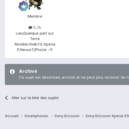
Membre
5,7k
Lieu
Quelque part sur
Terre
Modèle:
Gtab7.0,Xperia
P,Nexus7,iPhone :-P
Archivé
Ce sujet est désormais archivé et ne peut plus recevoir de 
Aller sur la liste des sujets
Accueil
Smartphones
Sony Ericsson
Sony Ericsson Xperia X