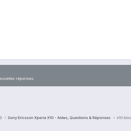
nouvelles réponses.
10
Sony Ericsson Xperia X10 - Aides, Questions & Réponses
x10 blo