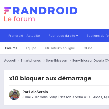
Frandroid - Actualité
Rubriques du site
Sections du f
Forums
Équipe
Utilisateurs en ligne
Clubs
Accueil
Smartphones
Sony Ericsson
Sony Ericsson Xperia X
x10 bloquer aux démarrage
Par
LoicSerain
3 mai 2012
dans
Sony Ericsson Xperia X10 - Aides, Q