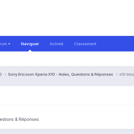
orum
Naviguer
Activité
Classement
10
Sony Ericsson Xperia X10 - Aides, Questions & Réponses
x10 blo
uestions & Réponses