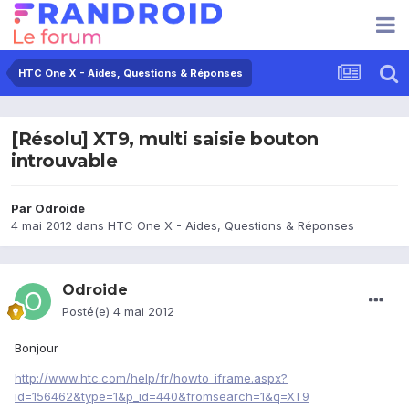
HTC One X - Aides, Questions & Réponses
[Résolu] XT9, multi saisie bouton
introuvable
Par
Odroide
4 mai 2012
dans
HTC One X - Aides, Questions & Réponses
Odroide
Posté(e)
4 mai 2012
Bonjour
http://www.htc.com/help/fr/howto_iframe.aspx?
id=156462&type=1&p_id=440&fromsearch=1&q=XT9