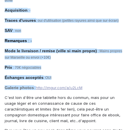
Boîte
Acquisition
: -
Traces d'usures
: oui d'utilisation (petites rayures ainsi que sur écran)
SAV
: non
Remarques
: -
Mode le livraison / remise (ville si main propre)
: Mains propres
sur Marseille ou envoi (+10€)
Prix
: 70€ négociables
Échanges acceptés
: OUI
Galerie photos
http://imgur.com/a/u2LcM
:
C'est loin d'être une tablette hors du commun, mais pour un
usage léger et en connaissance de cause de ces
caractéristiques et limites (lire 1er lien), cela peut-être un
compagnon domestique intéressant pour faire office de ebook,
journal, livre de cuisine, client mail, etc...d'appoint.