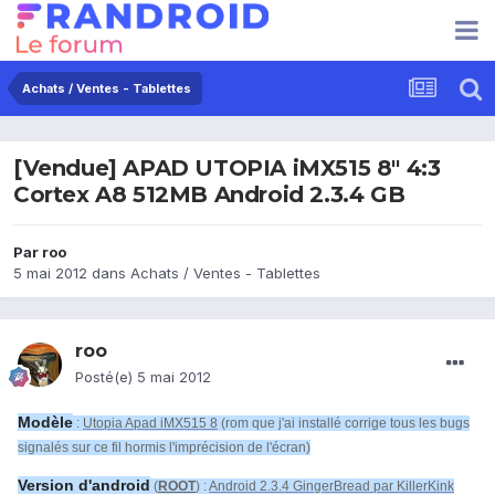
Achats / Ventes - Tablettes
[Vendue] APAD UTOPIA iMX515 8" 4:3
Cortex A8 512MB Android 2.3.4 GB
Par
roo
5 mai 2012
dans
Achats / Ventes - Tablettes
roo
Posté(e)
5 mai 2012
Modèle
:
Utopia Apad iMX515 8
(rom que j'ai installé corrige tous les bugs
signalés sur ce fil hormis l'imprécision de l'écran)
Version d'android
(
ROOT
) :
Android 2.3.4 GingerBread par KillerKink