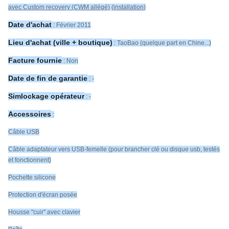
avec Custom recovery (CWM allégé)
(
installation
)
Date d'achat
: Février 2011
Lieu d'achat (ville + boutique)
: TaoBao (quelque part en Chine...)
Facture fournie
: Non
Date de fin de garantie
: -
Simlockage opérateur
: -
Accessoires
:
Câble USB
Câble adaptateur vers USB-femelle (pour brancher clé ou disque usb, testés
et fonctionnent)
Pochette silicone
Protection d'écran posée
Housse "cuir" avec clavier