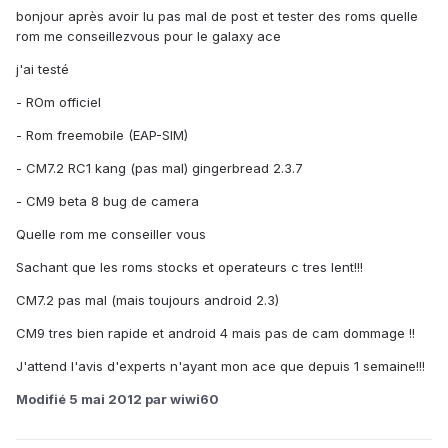
bonjour après avoir lu pas mal de post et tester des roms quelle
rom me conseillezvous pour le galaxy ace
j'ai testé
- ROm officiel
- Rom freemobile (EAP-SIM)
- CM7.2 RC1 kang (pas mal) gingerbread 2.3.7
- CM9 beta 8 bug de camera
Quelle rom me conseiller vous
Sachant que les roms stocks et operateurs c tres lent!!!
CM7.2 pas mal (mais toujours android 2.3)
CM9 tres bien rapide et android 4 mais pas de cam dommage !!
J'attend l'avis d'experts n'ayant mon ace que depuis 1 semaine!!!
Modifié
5 mai 2012
par wiwi60