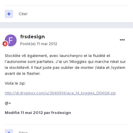
Citer
frsdesign
Posté(e)
11 mai 2012
Stocklite v6 également, avec launcherpro et la fluidité et
l'autonomie sont parfaites. J'ai un 14toggles qui marche nikel sur
la stocklitev6. Il faut juste pas oublier de monter /data et /system
avant de le flasher.
Voila le zip:
http://dl.dropbox.com/u/3040914/ace_14_toggles_DDKQ8.zip
@+
Modifié
11 mai 2012
par frsdesign