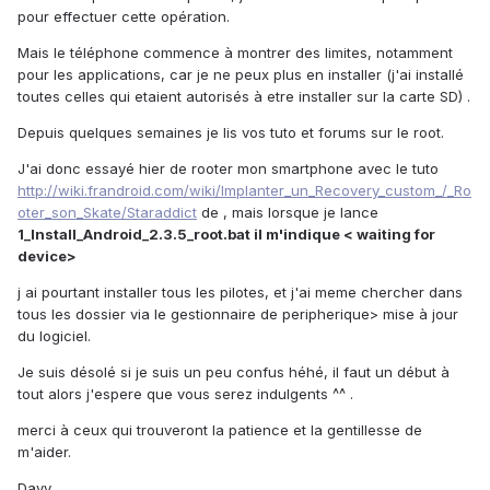
pour effectuer cette opération.
Mais le téléphone commence à montrer des limites, notamment
pour les applications, car je ne peux plus en installer (j'ai installé
toutes celles qui etaient autorisés à etre installer sur la carte SD) .
Depuis quelques semaines je lis vos tuto et forums sur le root.
J'ai donc essayé hier de rooter mon smartphone avec le tuto
http://wiki.frandroid.com/wiki/Implanter_un_Recovery_custom_/_Ro
oter_son_Skate/Staraddict
de , mais lorsque je lance
1_Install_Android_2.3.5_root.bat il m'indique < waiting for
device>
j ai pourtant installer tous les pilotes, et j'ai meme chercher dans
tous les dossier via le gestionnaire de peripherique> mise à jour
du logiciel.
Je suis désolé si je suis un peu confus héhé, il faut un début à
tout alors j'espere que vous serez indulgents ^^ .
merci à ceux qui trouveront la patience et la gentillesse de
m'aider.
Davy