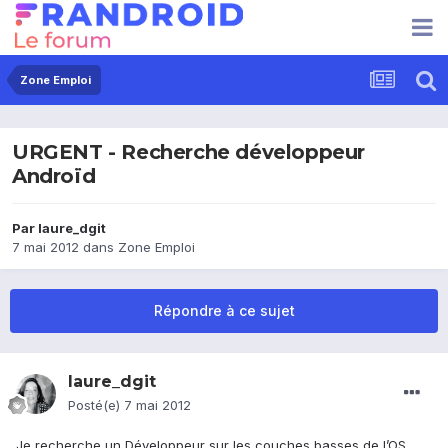
Zone Emploi
URGENT - Recherche développeur
Androïd
Par
laure_dgit
7 mai 2012
dans
Zone Emploi
Répondre à ce sujet
laure_dgit
Posté(e)
7 mai 2012
Je recherche un Développeur sur les couches basses de l’OS