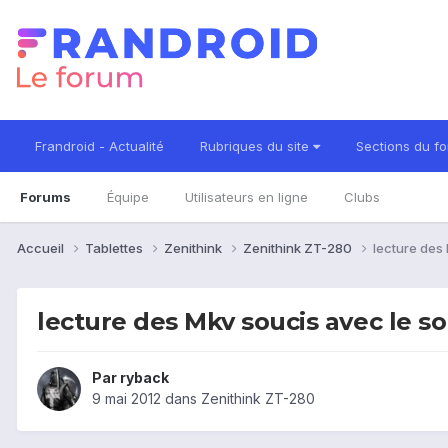
Frandroid - Actualité
Rubriques du site
Sections du f
Forums
Équipe
Utilisateurs en ligne
Clubs
Accueil
Tablettes
Zenithink
Zenithink ZT-280
lecture des
lecture des Mkv soucis avec le s
Par
ryback
9 mai 2012
dans
Zenithink ZT-280