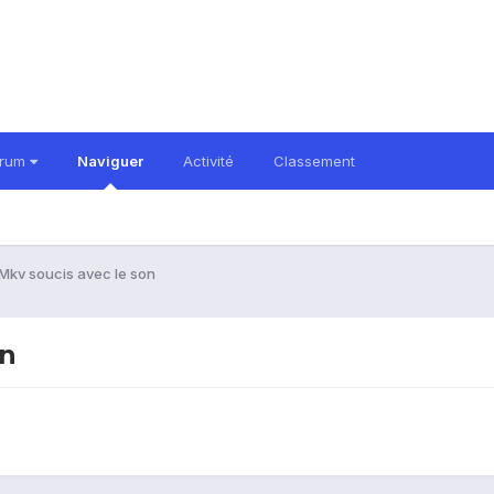
orum
Naviguer
Activité
Classement
 Mkv soucis avec le son
on