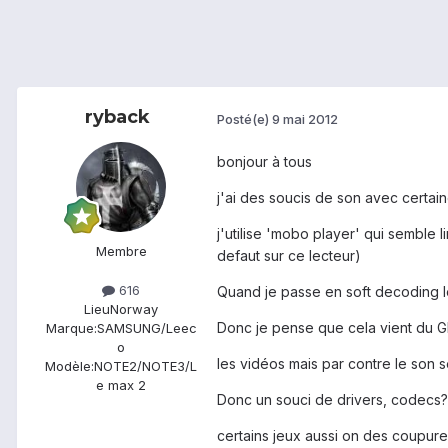
ryback
Posté(e)
9 mai 2012
bonjour à tous
j'ai des soucis de son avec certa
j'utilise 'mobo player' qui semble
Membre
defaut sur ce lecteur)
616
Quand je passe en soft decoding le 
Lieu
Norway
Donc je pense que cela vient du 
Marque:
SAMSUNG/Leec
o
les vidéos mais par contre le son s
Modèle:
NOTE2/NOTE3/L
e max 2
Donc un souci de drivers, codecs?
certains jeux aussi on des coupures