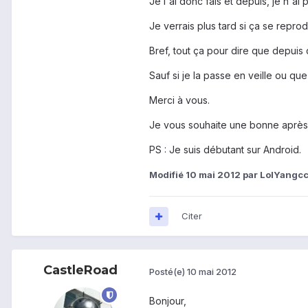
Je l'ai donc fais et depuis, je n'ai 
Je verrais plus tard si ça se reprodu
Bref, tout ça pour dire que depuis q
Sauf si je la passe en veille ou que 
Merci à vous.
Je vous souhaite une bonne après 
PS : Je suis débutant sur Android.
Modifié
10 mai 2012
par LolYangcc
Citer
CastleRoad
Posté(e)
10 mai 2012
Bonjour,