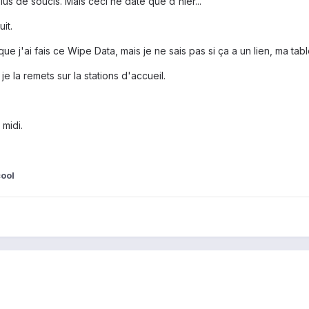
plus de soucis. Mais ceci ne date que d'hier...
it.
ue j'ai fais ce Wipe Data, mais je ne sais pas si ça a un lien, ma ta
je la remets sur la stations d'accueil.
midi.
ool