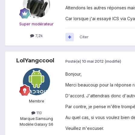
Attendons les autres réponses mai
Car lorsque j'ai essayé ICS via C
Super modérateur
7,2k
Citer
LolYangccool
Posté(e)
10 mai 2012
(modifié)
Bonjour,
Merci beaucoup pour la réponse ra
D'accord. J'attendrais donc d'aut
Membre
Par contre, je pense m'être trompé
110
Au quel cas, si vous voulez bien d
Marque:
Samsung
Modèle:
Galaxy S6
Veuillez m'excuser.