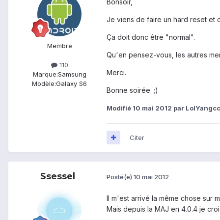
Bonsoir,
Je viens de faire un hard reset et 
Ça doit donc être "normal".
Membre
Qu'en pensez-vous, les autres me
110
Merci.
Marque:
Samsung
Modèle:
Galaxy S6
Bonne soirée. ;)
Modifié
10 mai 2012
par LolYangcc
Citer
Ssessel
Posté(e)
10 mai 2012
Il m'est arrivé la même chose sur 
Mais depuis la MAJ en 4.0.4 je crois 