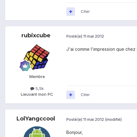
Citer
rubixcube
Posté(e)
11 mai 2012
J'ai comme l'impression que chez m
Membre
5,5k
Lieu
vant mon PC
Citer
LolYangccool
Posté(e)
11 mai 2012
(modifié)
Bonjour,