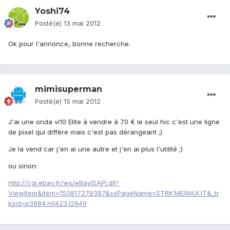
Yoshi74
Posté(e)
13 mai 2012
Ok pour l'annonce, bonne recherche.
mimisuperman
Posté(e)
15 mai 2012
J'ai une onda vi10 Elite à vendre à 70 € le seul hic c'est une ligne
de pixel qui diffère mais c'est pas dérangeant ;)
Je la vend car j'en ai une autre et j'en ai plus l'utilité ;)
ou sinon:
http://cgi.ebay.fr/ws/eBayISAPI.dll?
ViewItem&item=150817279387&ssPageName=STRK:MEWAX:IT&_tr
ksid=p3984.m1423.l2649