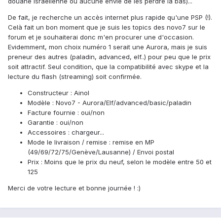
douane israelienne ou aucune envie de les perdre là bas)...
De fait, je recherche un accès internet plus rapide qu'une PSP (!).
Celà fait un bon moment que je suis les topics des novo7 sur le
forum et je souhaiterai donc m'en procurer une d'occasion.
Evidemment, mon choix numéro 1 serait une Aurora, mais je suis
preneur des autres (paladin, advanced, elf..) pour peu que le prix
soit attractif. Seul condition, que la compatibilité avec skype et la
lecture du flash (streaming) soit confirmée.
Constructeur : Ainol
Modèle : Novo7 - Aurora/Elf/advanced/basic/paladin
Facture fournie : oui/non
Garantie : oui/non
Accessoires : chargeur...
Mode le livraison / remise : remise en MP
(49/69/72/75/Genève/Lausanne) / Envoi postal
Prix : Moins que le prix du neuf, selon le modèle entre 50 et
125
Merci de votre lecture et bonne journée ! :)