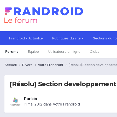
Frandroid - Actualité
Rubriques du site
Sections du f
Forums
Équipe
Utilisateurs en ligne
Clubs
Accueil
Divers
Votre Frandroid
[Résolu] Section developpemen
[Résolu] Section developpement :
Par
bin
11 mai 2012
dans
Votre Frandroid