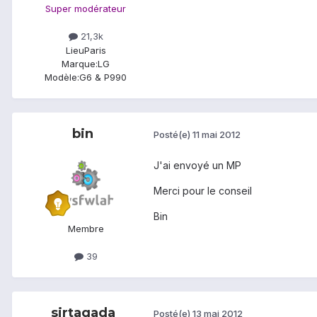
Super modérateur
21,3k
Lieu
Paris
Marque:
LG
Modèle:
G6 & P990
bin
Posté(e)
11 mai 2012
J'ai envoyé un MP
Merci pour le conseil
Bin
Membre
39
sirtagada
Posté(e)
13 mai 2012