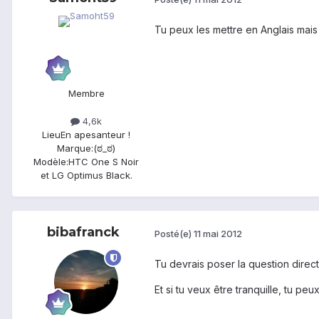
Tu peux les mettre en Anglais mais
Membre
4,6k
Lieu
En apesanteur !
Marque:
(ಠ_ಠ)
Modèle:
HTC One S Noir
et LG Optimus Black.
bibafranck
Posté(e)
11 mai 2012
Tu devrais poser la question direc
Et si tu veux être tranquille, tu p