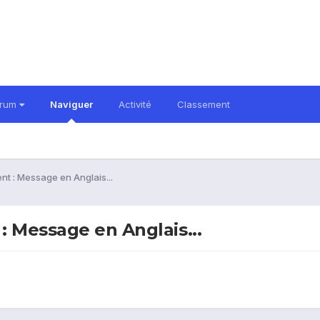
orum
Naviguer
Activité
Classement
t : Message en Anglais...
 Message en Anglais...