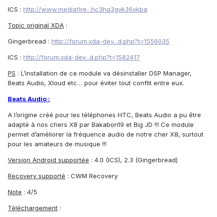
ICS :
http://www.mediafire...hc3hq3gvk36xkba
Topic original XDA
:
Gingerbread :
http://forum.xda-dev...d.php?t=1556035
ICS :
http://forum.xda-dev...d.php?t=1582417
PS
: L’installation de ce module va désinstaller DSP Manager,
Beats Audio, Xloud etc… pour éviter tout conflit entre eux.
Beats Audio :
A l’origine créé pour les téléphones HTC, Beats Audio a pu être
adapté à nos chers X8 par Bakabon19 et Big JD !!! Ce module
permet d’améliorer la fréquence audio de notre cher X8, surtout
pour les amateurs de musique !!!
Version Android supportée
: 4.0 (ICS), 2.3 (Gingerbread)
Recovery supporté
: CWM Recovery
Note
: 4/5
Téléchargement
: