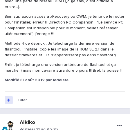
avec une perte de réseau GSM O_o (je sais, c'est difficile à
croire...).
Bien sur, aucun accès à xRecovery ou CWM, je tente de le rooter
pour l'installer, erreur !!! Direction PC Companion : "Le service PC
Companion est indisponible pour le moment, veillez reéssayer
ultérieurement", j'enrage !!!
Méthode 4 de débrick : Je télécharge la dernière version de
flashtool, l'installe, copie les image de la ROM SE 2.1 dans le
dossier firmwares et... ils n'apparaissent pas dans flashtool :(
Enfin, je télécharge une version antérieure de flashtool et ça
marche :) mais mon cavaire aura duré 5 jours !!! Bref, la poisse !!!
Modifié
31 août 2012
par ledelete
Citer
Alkiko
Posté(e)
31 août 2012