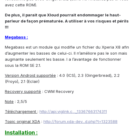
avez cette ROM).
De plus, il parait que Xloud pourrait endommager le haut-
parleur de façon prématurée. A utiliser à vos risques et périls
!!!
Megabass :
Megabass est un module qui modifie un fichier du Xperia X8 afin
d’augmenter les basses de celui-ci. Il n’améliore pas le son mais
augmante seulement les basse. I a l’avantage de fonctionner
sous la ROM SE 2.1.
Version Android
supportée
: 4.0 (ICS), 2.3 (Gingerbread), 2.2
(Froyo), 2.1 (Eclair)
Recovery supporté
: CWM Recovery
Note
: 2,5/5
Téléchargement
:
http://api.viglink.c..._13367663174311
Topic original XDA
:
http://forum.xda-dev...d.php?t=1323588
Installation :