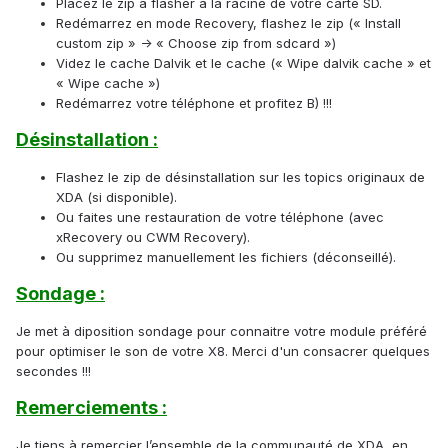
Placez le zip à flasher à la racine de votre carte SD.
Redémarrez en mode Recovery, flashez le zip (« Install
custom zip » -> « Choose zip from sdcard »)
Videz le cache Dalvik et le cache (« Wipe dalvik cache » et
« Wipe cache »)
Redémarrez votre téléphone et profitez B) !!!
Désinstallation :
Flashez le zip de désinstallation sur les topics originaux de
XDA (si disponible).
Ou faites une restauration de votre téléphone (avec
xRecovery ou CWM Recovery).
Ou supprimez manuellement les fichiers (déconseillé).
Sondage :
Je met à diposition sondage pour connaitre votre module préféré
pour optimiser le son de votre X8. Merci d'un consacrer quelques
secondes !!!
Remerciements :
Je tiens à remercier l’ensemble de la communauté de XDA, en