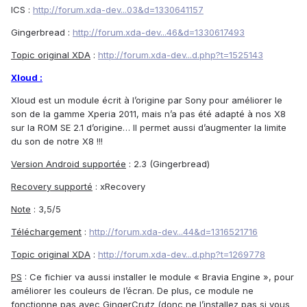
ICS :
http://forum.xda-dev...03&d=1330641157
Gingerbread :
http://forum.xda-dev...46&d=1330617493
Topic original XDA
:
http://forum.xda-dev...d.php?t=1525143
Xloud :
Xloud est un module écrit à l’origine par Sony pour améliorer le
son de la gamme Xperia 2011, mais n’a pas été adapté à nos X8
sur la ROM SE 2.1 d’origine… Il permet aussi d’augmenter la limite
du son de notre X8 !!!
Version Android supportée
: 2.3 (Gingerbread)
Recovery supporté
: xRecovery
Note
: 3,5/5
Téléchargement
:
http://forum.xda-dev...44&d=1316521716
Topic original XDA
:
http://forum.xda-dev...d.php?t=1269778
PS
: Ce fichier va aussi installer le module « Bravia Engine », pour
améliorer les couleurs de l’écran. De plus, ce module ne
fonctionne pas avec GingerCrutz (donc ne l’installez pas si vous