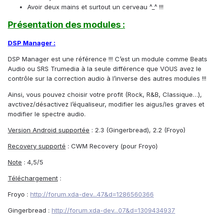
Avoir deux mains et surtout un cerveau ^_^ !!!
Présentation des modules :
DSP Manager :
DSP Manager est une référence !!! C’est un module comme Beats
Audio ou SRS Trumedia à la seule différence que VOUS avez le
contrôle sur la correction audio à l’inverse des autres modules !!!
Ainsi, vous pouvez choisir votre profit (Rock, R&B, Classique…),
avctivez/désactivez l’équaliseur, modifier les aigus/les graves et
modifier le spectre audio.
Version Android supportée
: 2.3 (Gingerbread), 2.2 (Froyo)
Recovery supporté
: CWM Recovery (pour Froyo)
Note
: 4,5/5
Téléchargement
:
Froyo :
http://forum.xda-dev...47&d=1286560366
Gingerbread :
http://forum.xda-dev...07&d=1309434937