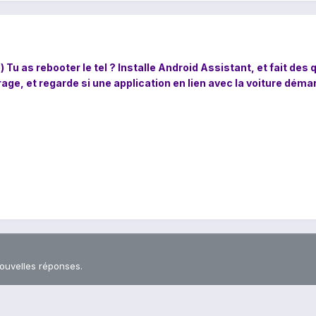
) Tu as rebooter le tel ? Installe Android Assistant, et fait de
ge, et regarde si une application en lien avec la voiture déma
nouvelles réponses.