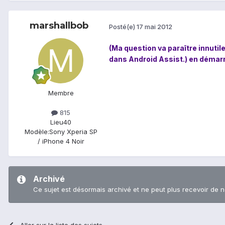
marshallbob
Posté(e)
17 mai 2012
(Ma question va paraître innutile
dans Android Assist.) en démarra
Membre
815
Lieu
40
Modèle:
Sony Xperia SP
/ iPhone 4 Noir
Archivé
Ce sujet est désormais archivé et ne peut plus recevoir de 