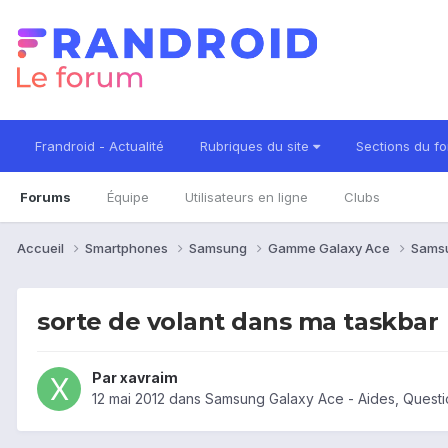
Frandroid - Actualité
Rubriques du site
Sections du f
Forums
Équipe
Utilisateurs en ligne
Clubs
Accueil
Smartphones
Samsung
Gamme Galaxy Ace
Sams
sorte de volant dans ma taskbar
Par
xavraim
12 mai 2012
dans
Samsung Galaxy Ace - Aides, Quest