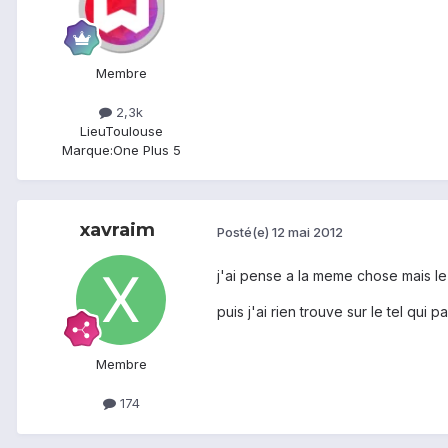
Membre
2,3k
Lieu
Toulouse
Marque:
One Plus 5
xavraim
Posté(e)
12 mai 2012
j'ai pense a la meme chose mais le s
puis j'ai rien trouve sur le tel qui 
Membre
174