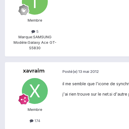
Membre
5
Marque:
SAMSUNG
Modèle:
Galaxy Ace GT-
S5830
xavraim
Posté(e)
13 mai 2012
il me semble que l'icone de synchr
j'ai rien trouve sur le net.si d'au
Membre
174