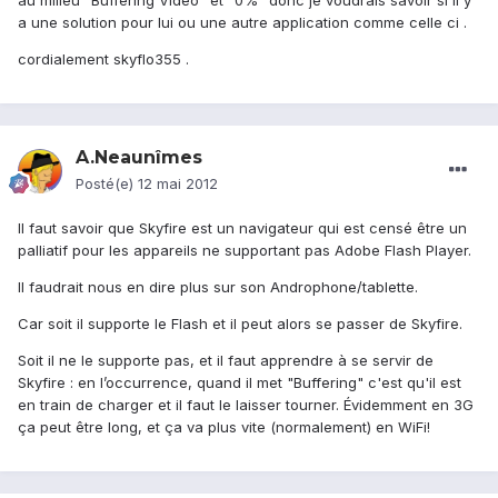
au milieu "Buffering Video" et "0%" donc je voudrais savoir si il y
a une solution pour lui ou une autre application comme celle ci .
cordialement skyflo355 .
A.Neaunîmes
Posté(e)
12 mai 2012
Il faut savoir que Skyfire est un navigateur qui est censé être un
palliatif pour les appareils ne supportant pas Adobe Flash Player.
Il faudrait nous en dire plus sur son Androphone/tablette.
Car soit il supporte le Flash et il peut alors se passer de Skyfire.
Soit il ne le supporte pas, et il faut apprendre à se servir de
Skyfire : en l’occurrence, quand il met "Buffering" c'est qu'il est
en train de charger et il faut le laisser tourner. Évidemment en 3G
ça peut être long, et ça va plus vite (normalement) en WiFi!