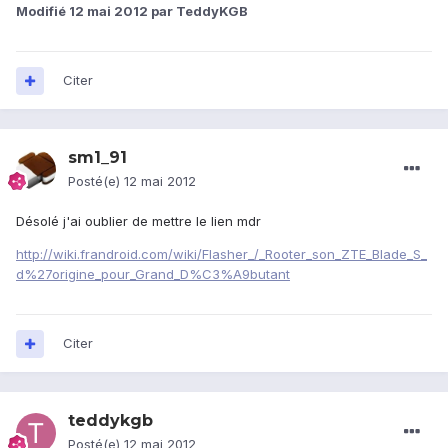
Modifié
12 mai 2012
par TeddyKGB
Citer
sm1_91
Posté(e)
12 mai 2012
Désolé j'ai oublier de mettre le lien mdr
http://wiki.frandroid.com/wiki/Flasher_/_Rooter_son_ZTE_Blade_S_
d%27origine_pour_Grand_D%C3%A9butant
Citer
teddykgb
Posté(e)
12 mai 2012