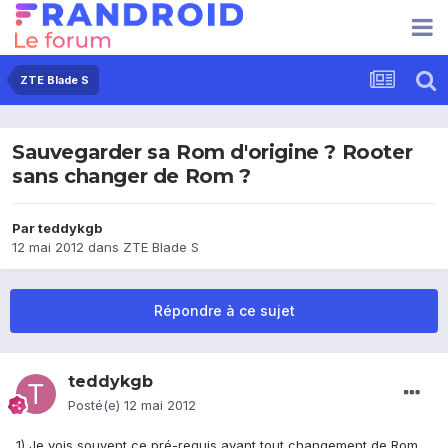
ZTE Blade S
Sauvegarder sa Rom d'origine ? Rooter
sans changer de Rom ?
Par
teddykgb
12 mai 2012
dans
ZTE Blade S
Répondre à ce sujet
teddykgb
Posté(e)
12 mai 2012
1) Je vois souvent ce pré-requis avant tout changement de Rom,