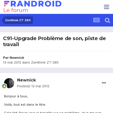
Zenithink ZT-280
C91-Upgrade Problème de son, piste de
travail
Par
Newnick
13 mai 2012
dans
Zenithink ZT-280
Newnick
Posté(e)
13 mai 2012
Bonjour à tous,
Voilà, tout est dans le titre.
Cela fait 3jours que je travaille sur ce problème...et je me suis