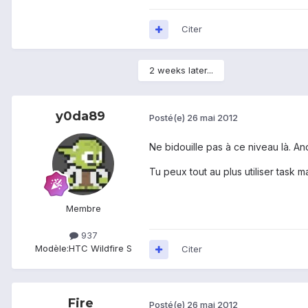
Citer
2 weeks later...
y0da89
Posté(e)
26 mai 2012
Ne bidouille pas à ce niveau là. An
Tu peux tout au plus utiliser task m
Membre
937
Modèle:
HTC Wildfire S
Citer
Fire
Posté(e)
26 mai 2012