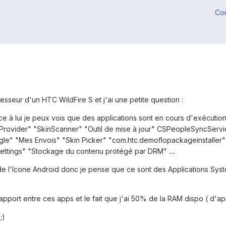
Co
esseur d'un HTC WildFire S et j'ai une petite question :
âce à lui je peux vois que des applications sont en cours d'exécutio
Provider" "SkinScanner" "Outil de mise à jour" CSPeopleSyncSer
gle" "Mes Envois" "Skin Picker" "com.htc.demoflopackageinstaller"
settings" "Stockage du contenu protégé par DRM" ....
 l'îcone Android donc je pense que ce sont des Applications System
n rapport entre ces apps et le fait que j'ai 50% de la RAM dispo ( d'a
;)