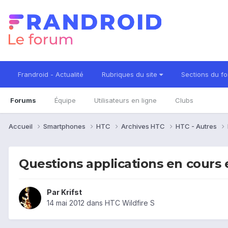
Frandroid - Actualité
Rubriques du site
Sections du f
Forums
Équipe
Utilisateurs en ligne
Clubs
Accueil
Smartphones
HTC
Archives HTC
HTC - Autres
Questions applications en cours 
Par
Krifst
14 mai 2012
dans
HTC Wildfire S