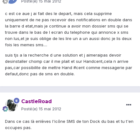
Posté(e)
15 mai 2012
c est ce aue j ai fait des le depart, mais cela supprime
uniquement de ne pas recevoir des notifications en double dans
la barre d etat,mais je continue a avoir mon dossier sms qui se
trouve dans le bas de l ecran du telephone qui annonce x sms
non lus,et je suis oblige de les lire un a un aussi donc je lis deux
fois les memes sms....
suis tjs a la recherche d une solution et j aimeraipas devoir
desinstaller chomp car il me plait et sur Handcent,cela n arrive
pas,car possibilite de mettre Hand #cent comme messagerie par
defaut,donc pas de sms en double.
CastleRoad
Posté(e)
15 mai 2012
Dans ce cas là enlèves l'icône SMS de ton Dock du bas et tu t'en
occupes pas.