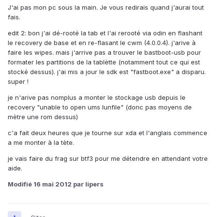
J'ai pas mon pc sous la main. Je vous redirais quand j'aurai tout
fais.
edit 2: bon j'ai dé-rooté la tab et l'ai rerooté via odin en flashant
le recovery de base et en re-flasant le cwm (4.0.0.4). j'arive à
faire les wipes. mais j'arrive pas a trouver le bastboot-usb pour
formater les partitions de la tablètte (notamment tout ce qui est
stocké dessus). j'ai mis a jour le sdk est "fastboot.exe" a disparu.
super !
je n'arive pas nomplus a monter le stockage usb depuis le
recovery "unable to open ums lunfile" (donc pas moyens de
mètre une rom dessus)
c'a fait deux heures que je tourne sur xda et l'anglais commence
a me monter à la tète.
je vais faire du frag sur btf3 pour me détendre en attendant votre
aide.
Modifié
16 mai 2012
par lipers