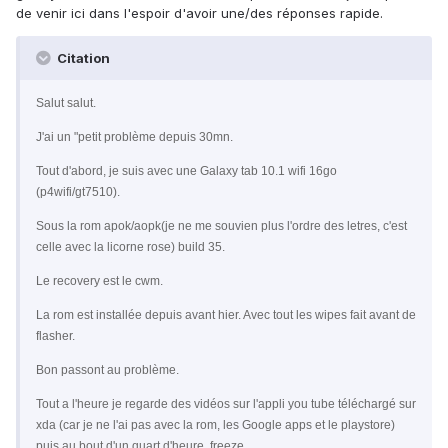
de venir ici dans l'espoir d'avoir une/des réponses rapide.
Citation
Salut salut.
J'ai un "petit problème depuis 30mn.
Tout d'abord, je suis avec une Galaxy tab 10.1 wifi 16go
(p4wifi/gt7510).
Sous la rom apok/aopk(je ne me souvien plus l'ordre des letres, c'est
celle avec la licorne rose) build 35.
Le recovery est le cwm.
La rom est installée depuis avant hier. Avec tout les wipes fait avant de
flasher.
Bon passont au problème.
Tout a l'heure je regarde des vidéos sur l'appli you tube téléchargé sur
xda (car je ne l'ai pas avec la rom, les Google apps et le playstore)
puis au bout d'un quart d'heure, freeze.