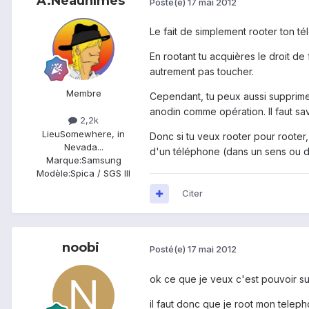
A.Neaunîmes
Posté(e)
17 mai 2012
Le fait de simplement rooter ton t
En rootant tu acquières le droit d
autrement pas toucher.
Membre
Cependant, tu peux aussi supprimer 
anodin comme opération. Il faut sav
2,2k
Lieu
Somewhere, in
Donc si tu veux rooter pour rooter,
Nevada...
d'un téléphone (dans un sens ou dan
Marque:
Samsung
Modèle:
Spica / SGS III
Citer
noobi
Posté(e)
17 mai 2012
ok ce que je veux c'est pouvoir su
il faut donc que je root mon teleph