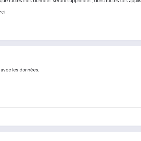
e que toutes mes données seront supprimées, donc toutes ces applis
rci
r avec les données.