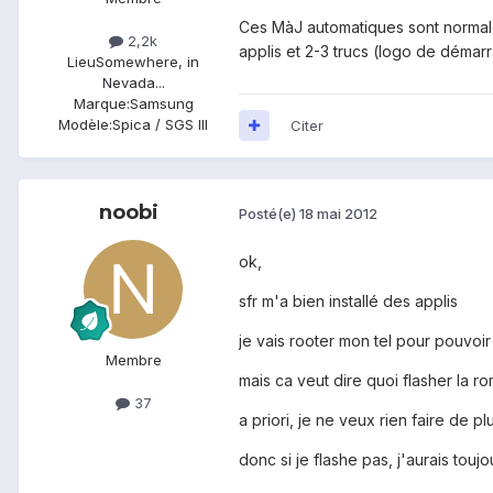
Ces MàJ automatiques sont normaleme
2,2k
applis et 2-3 trucs (logo de démarr
Lieu
Somewhere, in
Nevada...
Marque:
Samsung
Modèle:
Spica / SGS III
Citer
noobi
Posté(e)
18 mai 2012
ok,
sfr m'a bien installé des applis
je vais rooter mon tel pour pouvoir
Membre
mais ca veut dire quoi flasher la r
37
a priori, je ne veux rien faire de 
donc si je flashe pas, j'aurais toujo