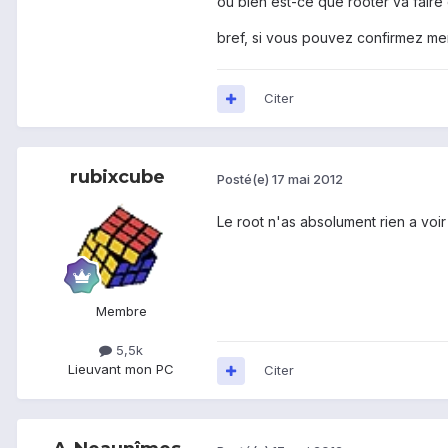
ou bien est-ce que rooter va fair
bref, si vous pouvez confirmez me
Citer
rubixcube
Posté(e)
17 mai 2012
Le root n'as absolument rien a voi
Membre
5,5k
Lieu
vant mon PC
Citer