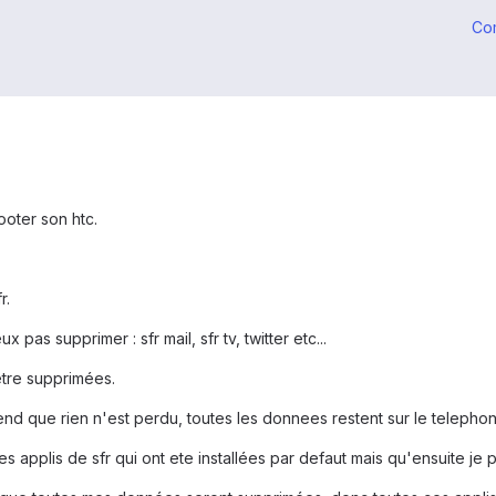
Co
ooter son htc.
r.
x pas supprimer : sfr mail, sfr tv, twitter etc...
etre supprimées.
end que rien n'est perdu, toutes les donnees restent sur le telepho
es applis de sfr qui ont ete installées par defaut mais qu'ensuite je