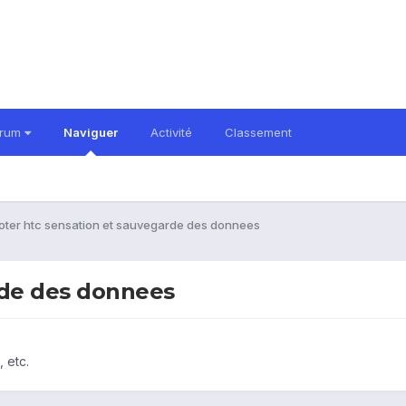
orum
Naviguer
Activité
Classement
oter htc sensation et sauvegarde des donnees
rde des donnees
 etc.