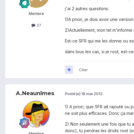
j'ai 2 autres quesitons:
Membre
1)A priori, je dois avoir une versi
37
2)Actuellement, mon tel m'informe
Est-ce SFR qui me les donne ou est 
dans tous les cas, si je root, est
Citer
A.Neaunîmes
Posté(e)
18 mai 2012
1) A priori, que SFR ait rajouté ou
ne soit plus efficaces. Donc ça ma
2) Non seulement une fois que tu au
donc), tu perdras les droits root (
Membre