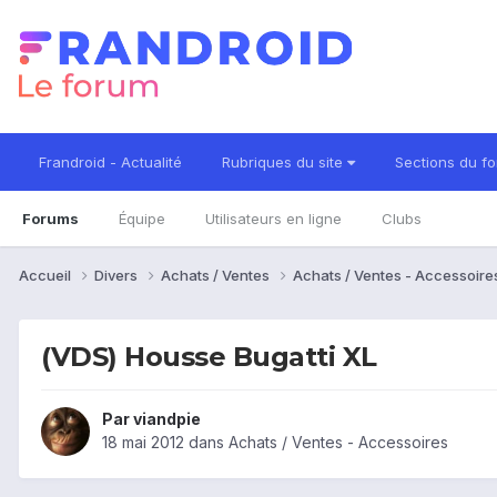
Frandroid - Actualité
Rubriques du site
Sections du f
Forums
Équipe
Utilisateurs en ligne
Clubs
Accueil
Divers
Achats / Ventes
Achats / Ventes - Accessoir
(VDS) Housse Bugatti XL
Par
viandpie
18 mai 2012
dans
Achats / Ventes - Accessoires