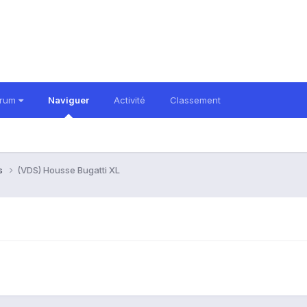
orum
Naviguer
Activité
Classement
es
(VDS) Housse Bugatti XL