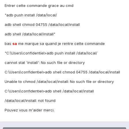
Entrer cette commande grace au cmd
"adb push install /data/local/
adb shell chmod 04755 /data/local/install
adb shell /data/local/install"
bas
sa
me marque sa quand je rentre cette commande
"C:\Users\confidentiel>adb push install /data/local/
cannot stat 'install': No such file or directory
C:\Users\confidentiel>adb shell chmod 04755 /data/local/install
Unable to chmod /data/local/install: No such file or directory
C:\Users\confidentiel>adb shell /data/local/install
/data/local/install: not found
Pouvez vous m'aider merci.