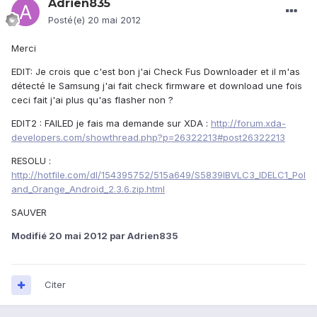
Adrien835
Posté(e)
20 mai 2012
Merci
EDIT: Je crois que c'est bon j'ai Check Fus Downloader et il m'as
détecté le Samsung j'ai fait check firmware et download une fois
ceci fait j'ai plus qu'as flasher non ?
EDIT2 : FAILED je fais ma demande sur XDA :
http://forum.xda-
developers.com/showthread.php?p=26322213#post26322213
RESOLU :
http://hotfile.com/dl/154395752/515a649/S5839IBVLC3_IDELC1_Pol
and_Orange_Android_2.3.6.zip.html
SAUVER
Modifié
20 mai 2012
par Adrien835
Citer