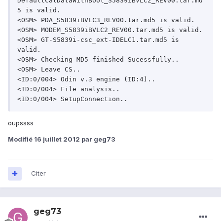
DefaultCalDataWithBoot_S5839iBVLC2_REV00.tar.md
5 is valid.

<OSM> PDA_S5839iBVLC3_REV00.tar.md5 is valid.

<OSM> MODEM_S5839iBVLC2_REV00.tar.md5 is valid.

<OSM> GT-S5839i-csc_ext-IDELC1.tar.md5 is 
valid.

<OSM> Checking MD5 finished Sucessfully..

<OSM> Leave CS..

<ID:0/004> Odin v.3 engine (ID:4)..

<ID:0/004> File analysis..

<ID:0/004> SetupConnection..
oupssss
Modifié
16 juillet 2012
par geg73
Citer
geg73