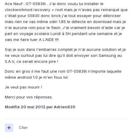
Ace Neuf : GT-S5839i . J'ai donc voulu lui installer le
clockworkmod recovery + root mais je n'avais pas remarqué que
c'était pour S5830 donc brick j'ai tout essayer pour débricker
mais rien ne vas même odin 1.85 le détecte en download mais je
n'ai aucune rom pour le flash. J'ai vraiment besoin d'aide car je
part en voyage scolaire Lundi à 5H pendant une semaine et je
vais me faire tuer A L'AIDE !!!!
Svp je suis dans l'embarras complet je n'ai aucune solution et je
ne veux surtout pas lui dire qu'il doit envoyer son Samsung au
S.A.V, ce serait encore pire !
Donc en gros il me faut une rom GT-S5839i n'importe laquelle
même android 1.0 je m'en fous lol.
Je veut pas mourir !
Merci pour vos réponses.
Modifié
20 mai 2012
par Adrien835
Citer