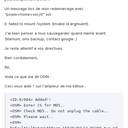
Un message lors de mon redemarrage avec
"power+home+vol_ht" est :
E: failed to mount /system (Invalid id argmuent)
J'ai bien penser a tous sauvegarder quand meme avant.
(titanium, sms backup, contact google...)
Je reste attentif a vos directives.
Bien cordialement,
Re,
Voila ce que me dit ODIN :
Ceci vous aide ? sur l'ampleur de ma bêtise...
<ID:0/004> Added!!

<OSM> Enter CS for MD5..

<OSM> Check MD5.. Do not unplug the cable..

<OSM> Please wait..

<OSM> 