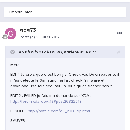
1 month later...
geg73
Posté(e)
16 juillet 2012
Le 20/05/2012 à 09:26, Adrien835 a dit :
Merci
EDIT: Je crois que c'est bon j'ai Check Fus Downloader et il
m'as détecté le Samsung j'ai fait check firmware et
download une fois ceci fait j'ai plus qu'as flasher non ?
EDIT2 : FAILED je fais ma demande sur XDA :
http://forum.xda-dev...13#post26322213
RESOLU :
http://hotfile.com/d..._2.3.6.zip.html
SAUVER