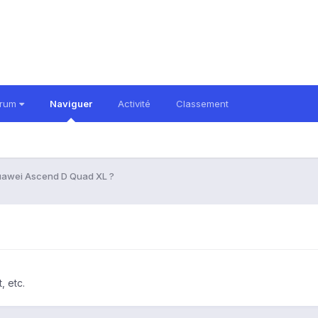
orum
Naviguer
Activité
Classement
awei Ascend D Quad XL ?
, etc.