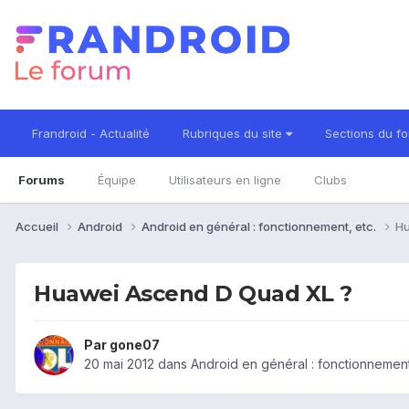
Frandroid - Actualité
Rubriques du site
Sections du f
Forums
Équipe
Utilisateurs en ligne
Clubs
Accueil
Android
Android en général : fonctionnement, etc.
Hu
Huawei Ascend D Quad XL ?
Par
gone07
20 mai 2012
dans
Android en général : fonctionnement