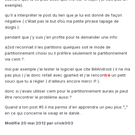
exemple).
qu'il a interpréter le post du lien que je lui est donné de façon
négative ( c’était pas le but d’où ma petite phrase tapage de
doigts ).
pendant que j'y suis j'en profite pour te demander une info:
a2sd reconnait il les partitions quelques soit le mode de
partitionnement choisi ou il préfère seulement le partitionnement
via cwm ?.
moi par exemple j'ai tester le logiciel que cite BillAndroid ( il ne ma
pas plus ) j'ai donc refait avec gparted et j'ai rencon
tré
un petit
souci que tu a régler ( d'ailleurs encore merci :P ).
donc si j'avais utiliser cwm pour le partitionnement aurais je peut
être rencontrer le problème aussi ?
Quand a ton post #5 il ma permis d'en apprendre un peu plus ^_^
en ce qui concerne le swap et le dalvik .
Modifié
20 mai 2012
par crick003