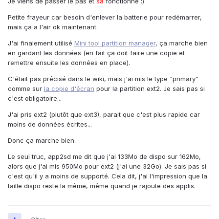
Je viens de passer le pas et
sa
fonctionne :)
Petite frayeur car besoin d'enlever la batterie pour redémarrer,
mais ça a l'air ok maintenant.
J'ai finalement utilisé
Mini tool partition manager
, ça marche bien
en gardant les données (en fait ça doit faire une copie et
remettre ensuite les données en place).
C'était pas précisé dans le wiki, mais j'ai mis le type "primary"
comme sur
la copie d'écran
pour la partition ext2. Je sais pas si
c'est obligatoire...
J'ai pris ext2 (plutôt que ext3), parait que c'est plus rapide car
moins de données écrites...
Donc ça marche bien.
Le seul truc, app2sd me dit que j'ai 133Mo de dispo sur 162Mo,
alors que j'ai mis 950Mo pour ext2 (j'ai une 32Go). Je sais pas si
c'est qu'il y a moins de supporté. Cela dit, j'ai l'impression que la
taille dispo reste la même, même quand je rajoute des applis.