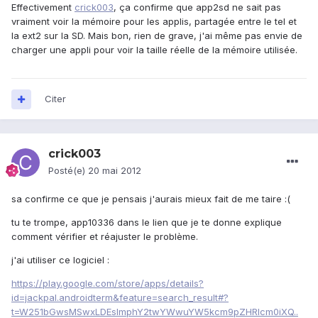
Effectivement
crick003
, ça confirme que app2sd ne sait pas
vraiment voir la mémoire pour les applis, partagée entre le tel et
la ext2 sur la SD. Mais bon, rien de grave, j'ai même pas envie de
charger une appli pour voir la taille réelle de la mémoire utilisée.
Citer
crick003
Posté(e)
20 mai 2012
sa confirme ce que je pensais j'aurais mieux fait de me taire :(
tu te trompe, app10336 dans le lien que je te donne explique
comment vérifier et réajuster le problème.
j'ai utiliser ce logiciel :
https://play.google.com/store/apps/details?
id=jackpal.androidterm&feature=search_result#?
t=W251bGwsMSwxLDEsImphY2twYWwuYW5kcm9pZHRlcm0iXQ..