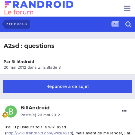
ZTE Blade S
A2sd : questions
Par
BillAndroid
20 mai 2012
dans
ZTE Blade S
Répondre à ce sujet
BillAndroid
Posté(e)
20 mai 2012
J'ai lu plusieurs fois le wiki a2sd
(
http://wiki.frandroid.com/wiki/A2sd
), mais avant de me lancer, j'ai