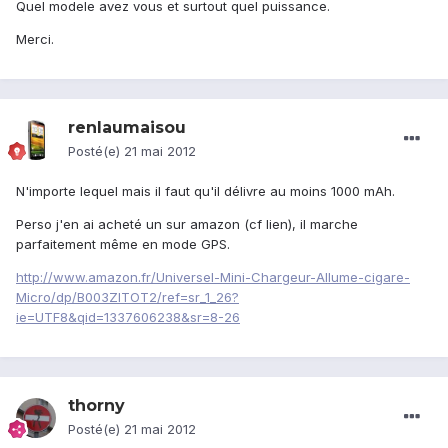
Quel modele avez vous et surtout quel puissance.
Merci.
renlaumaisou
Posté(e)
21 mai 2012
N'importe lequel mais il faut qu'il délivre au moins 1000 mAh.
Perso j'en ai acheté un sur amazon (cf lien), il marche
parfaitement même en mode GPS.
http://www.amazon.fr/Universel-Mini-Chargeur-Allume-cigare-
Micro/dp/B003ZITOT2/ref=sr_1_26?
ie=UTF8&qid=1337606238&sr=8-26
thorny
Posté(e)
21 mai 2012