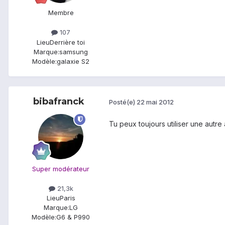
Membre
107
Lieu
Derrière toi
Marque:
samsung
Modèle:
galaxie S2
bibafranck
Posté(e)
22 mai 2012
Tu peux toujours utiliser une autr
Super modérateur
21,3k
Lieu
Paris
Marque:
LG
Modèle:
G6 & P990