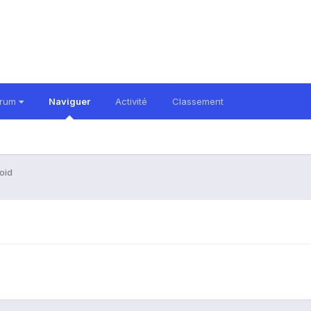
orum
Naviguer
Activité
Classement
oid