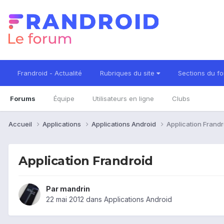
Frandroid - Actualité
Rubriques du site
Sections du f
Forums
Équipe
Utilisateurs en ligne
Clubs
Accueil
Applications
Applications Android
Application Frandr
Application Frandroid
Par
mandrin
22 mai 2012
dans
Applications Android