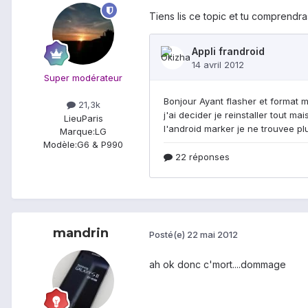
Tiens lis ce topic et tu comprendr
Super modérateur
21,3k
Lieu
Paris
Marque:
LG
Modèle:
G6 & P990
mandrin
Posté(e)
22 mai 2012
ah ok donc c'mort....dommage