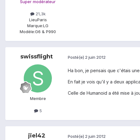
Super modérateur
21,3k
Lieu
Paris
Marque:
LG
Modèle:
G6 & P990
swissflight
Posté(e)
2 juin 2012
Ha bon, je pensais que c'étais une a
En fait je vois qu'il y a deux appl
Celle de Humanoid a été mise à jour 
Membre
5
jiel42
Posté(e)
2 juin 2012