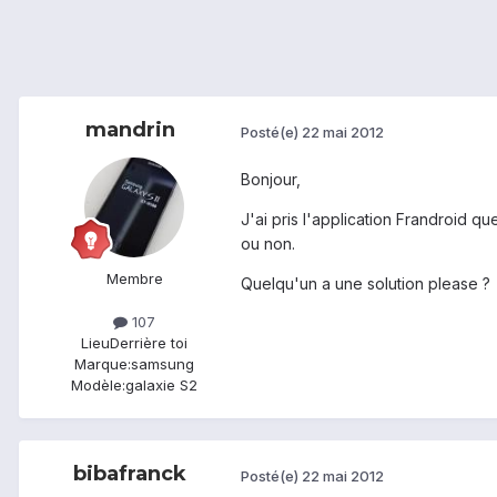
mandrin
Posté(e)
22 mai 2012
Bonjour,
J'ai pris l'application Frandroid q
ou non.
Membre
Quelqu'un a une solution please ?
107
Lieu
Derrière toi
Marque:
samsung
Modèle:
galaxie S2
bibafranck
Posté(e)
22 mai 2012