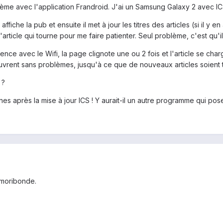
lème avec l'application Frandroid. J'ai un Samsung Galaxy 2 avec IC
fiche la pub et ensuite il met à jour les titres des articles (si il y e
rticle qui tourne pour me faire patienter. Seul problème, c'est qu'il 
ience avec le Wifi, la page clignote une ou 2 fois et l'article se cha
'ouvrent sans problèmes, jusqu'à ce que de nouveaux articles soient
 ?
nes après la mise à jour ICS ! Y aurait-il un autre programme qui 
t moribonde.