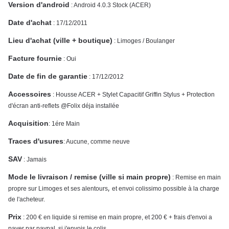
Version d'android
: Android 4.0.3 Stock (ACER)
Date d'achat
: 17/12/2011
Lieu d'achat (ville + boutique)
: Limoges / Boulanger
Facture fournie
: Oui
Date de fin de garantie
: 17/12/2012
Accessoires
: Housse ACER + Stylet Capacitif Griffin Stylus + Protection
d'écran anti-reflets @Folix déja installée
Acquisition
: 1ére Main
Traces d'usures
: Aucune, comme neuve
SAV
: Jamais
Mode le livraison / remise (ville si main propre)
: Remise en main
,
propre sur Limoges et ses alentours
et envoi colissimo possible à la charge
de l'acheteur.
Prix
: 200 € en liquide si remise en main propre, et 200 € + frais d'envoi a
payer par paypal, si j'envois le colis.