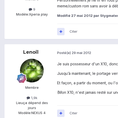
Personnellement je ne m'en fous pa
meme/custom rom sans avoir à déb
9
Modèle:
Xperia play
Modifié
27 mai 2012
par Stygmate
Citer
Lenoil
Posté(e)
29 mai 2012
Je suis possesseur d'un X10, donc 
Jusqu’à maintenant, le portage vers
Et façon, a partir du moment, ou l'
Membre
(Mon X10, n'est jamais resté sur un
1,9k
Lieu
ça dépend des
jours
Modèle:
NEXUS 4
Citer