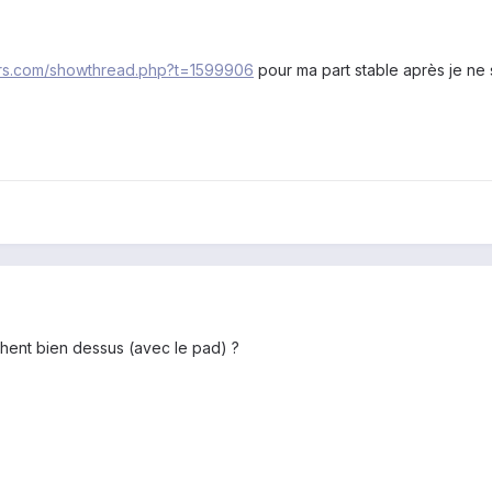
ers.com/showthread.php?t=1599906
pour ma part stable après je ne s
chent bien dessus (avec le pad) ?