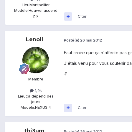
Lieu
Montpellier
Modèle:
Huawei ascend
p6
Citer
Lenoil
Posté(e)
26 mai 2012
Faut croire que ça n'affecte pas gr
J'étais venu pour vous soutenir dan
:P
Membre
1,9k
Lieu
ça dépend des
jours
Modèle:
NEXUS 4
Citer
thi3um
Posté(e)
26 mai 2012