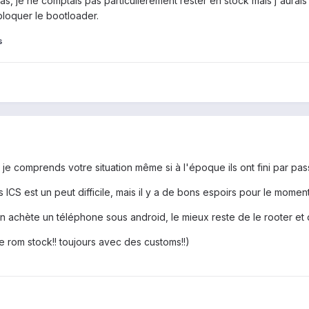
s, je ne comptais pas particulièrement rester en stock mais j'aurais
loquer le bootloader.
s
je comprends votre situation même si à l'époque ils ont fini par pas
 ICS est un peut difficile, mais il y a de bons espoirs pour le mome
on achète un téléphone sous android, le mieux reste de le rooter et 
e rom stock!! toujours avec des customs!!)