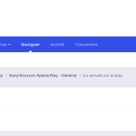
orum
Naviguer
Activité
Classement
ay
Sony Ericsson Xperia Play - Général
ics annulé sur le play