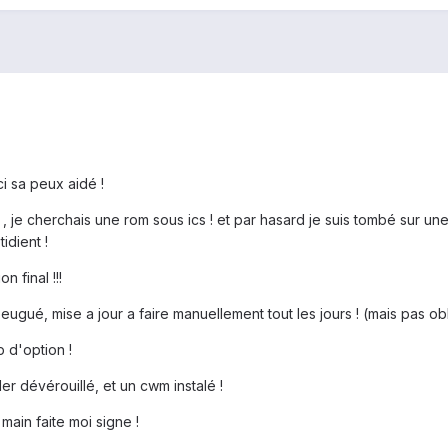
ci sa peux aidé !
y , je cherchais une rom sous ics ! et par hasard je suis tombé sur une 
tidient !
n final !!!
ugué, mise a jour a faire manuellement tout les jours ! (mais pas obl
p d'option !
er dévérouillé, et un cwm instalé !
ain faite moi signe !