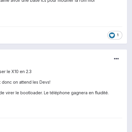
 aimé avoir une base ics pour modifier la rom moi
1
ser le X10 en 2.3
nt donc on attend les Devs!
de virer le bootloader. Le téléphone gagnera en fluidité.