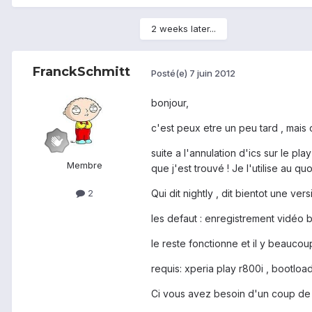
2 weeks later...
FranckSchmitt
Posté(e)
7 juin 2012
bonjour,
c'est peux etre un peu tard , mais 
suite a l'annulation d'ics sur le pla
Membre
que j'est trouvé ! Je l'utilise au quo
2
Qui dit nightly , dit bientot une versio
les defaut : enregistrement vidéo be
le reste fonctionne et il y beaucou
requis: xperia play r800i , bootload
Ci vous avez besoin d'un coup de m