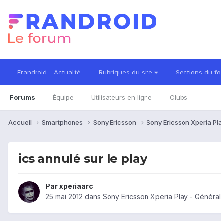
Frandroid - Actualité
Rubriques du site
Sections du f
Forums
Équipe
Utilisateurs en ligne
Clubs
Accueil
Smartphones
Sony Ericsson
Sony Ericsson Xperia Pl
ics annulé sur le play
Par
xperiaarc
25 mai 2012
dans
Sony Ericsson Xperia Play - Général