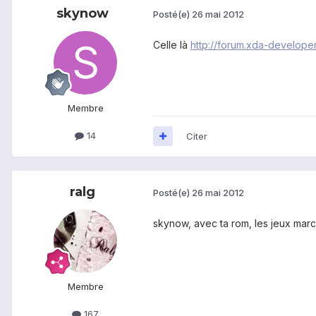
skynow
Posté(e)
26 mai 2012
Celle là
http://forum.xda-develop
Membre
14
Citer
ralg
Posté(e)
26 mai 2012
skynow, avec ta rom, les jeux mar
Membre
167