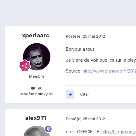
xperiaarc
Posté(e)
25 mai 2012
Bonjour a tous
Je viens de voir que ics sur le pla
Source:
http://www.gizmodo.fr/2012
Membre
190
Modèle:
galaxy s2
Citer
alex971
Posté(e)
25 mai 2012
c'est OFFICIELLE:
http://blogs.son