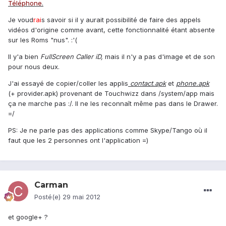
Téléphone
.
Je voud
rai
s savoir si il y aurait possibilité de faire des appels
vidéos d'origine comme avant, cette fonctionnalité étant absente
sur les Roms "nus". :'(
Il y'a bien
FullScreen Caller iD,
mais il n'y a pas d'image et de son
pour nous deux.
J'ai essayé de copier/coller les applis
contact.apk
et
phone.apk
(+ provider.apk) provenant de Touchwizz dans /system/app mais
ça ne marche pas :/. Il ne les reconnaît même pas dans le Drawer.
=/
PS: Je ne parle pas des applications comme Skype/Tango où il
faut que les 2 personnes ont l'application =)
Carman
Posté(e)
29 mai 2012
et google+ ?