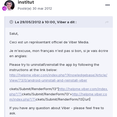
institut
Posté(e)
30 mai 2012
Le 29/05/2012 à 10:00, Viber a dit :
Salut,
Ceci est un représentant officiel de Viber Media.
Je m'excuse, mon français n'est pas si bon, si je vais écrire
en anglais:
Please try to uninstall\reinstall the app by following the
instructions at the link below:
http://helpme.viber.com/index.php?/Knowledgebase/Article/
View/73/0/android-uninstall-and-reinstall-viber
ckets/Submit/RenderForm/13"]
http://helpme.viber.com/index.
php?/Ti
ckets/Submit/RenderForm/13'>
http://helpme.viber.co
m/index.php?/Ti
ckets/Submit/RenderForm/13[/url]
If you have any question about Viber - please feel free to
ask.